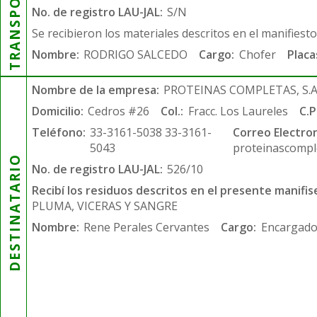
TRANSPORTISTA
No. de registro LAU-JAL:
S/N
Se recibieron los materiales descritos en el manifiest
Nombre:
RODRIGO SALCEDO
Cargo:
Chofer
Placa
Nombre de la empresa:
PROTEINAS COMPLETAS, S.A.
Domicilio:
Cedros #26
Col.:
Fracc. Los Laureles
C.P
Teléfono:
33-3161-5038 33-3161-
Correo Electron
5043
proteinascompl
DESTINATARIO
No. de registro LAU-JAL:
526/10
Recibí los residuos descritos en el presente manifis
PLUMA, VICERAS Y SANGRE
Nombre:
Rene Perales Cervantes
Cargo:
Encargado