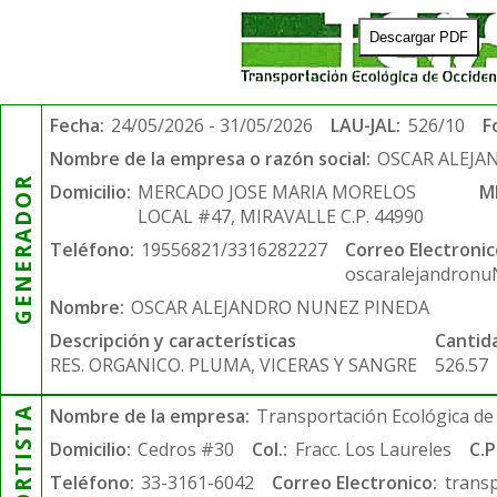
Descargar PDF
Fecha:
24/05/2026 - 31/05/2026
LAU-JAL:
526/10
F
Nombre de la empresa o razón social:
OSCAR ALEJA
GENERADOR
Domicilio:
MERCADO JOSE MARIA MORELOS
M
LOCAL #47, MIRAVALLE C.P. 44990
Teléfono:
19556821/3316282227
Correo Electronic
oscaralejandron
Nombre:
OSCAR ALEJANDRO NUNEZ PINEDA
Descripción y características
Cantid
RES. ORGANICO. PLUMA, VICERAS Y SANGRE
526.57
Nombre de la empresa:
Transportación Ecológica de 
Domicilio:
Cedros #30
Col.:
Fracc. Los Laureles
C.P
Teléfono:
33-3161-6042
Correo Electronico:
trans