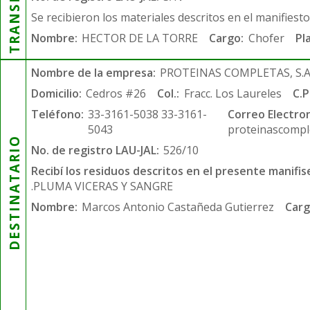
Se recibieron los materiales descritos en el manifiest
Nombre:
HECTOR DE LA TORRE
Cargo:
Chofer
Pl
Nombre de la empresa:
PROTEINAS COMPLETAS, S.A.
Domicilio:
Cedros #26
Col.:
Fracc. Los Laureles
C.P
Teléfono:
33-3161-5038 33-3161-
Correo Electron
5043
proteinascompl
DESTINATARIO
No. de registro LAU-JAL:
526/10
Recibí los residuos descritos en el presente manifis
.PLUMA VICERAS Y SANGRE
Nombre:
Marcos Antonio Castañeda Gutierrez
Carg