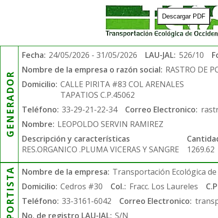
Descargar PDF
Fecha:
24/05/2026 - 31/05/2026
LAU-JAL:
526/10
F
Nombre de la empresa o razón social:
RASTRO DE P
GENERADOR
Domicilio:
CALLE PIRITA #83 COL ARENALES
TAPATIOS C.P.45062
Teléfono:
33-29-21-22-34
Correo Electronico:
rast
Nombre:
LEOPOLDO SERVIN RAMIREZ
Descripción y características
Cantida
RES.ORGANICO .PLUMA VICERAS Y SANGRE
1269.62
TRANSPORTISTA
Nombre de la empresa:
Transportación Ecológica de 
Domicilio:
Cedros #30
Col.:
Fracc. Los Laureles
C.P
Teléfono:
33-3161-6042
Correo Electronico:
trans
No. de registro LAU-JAL:
S/N