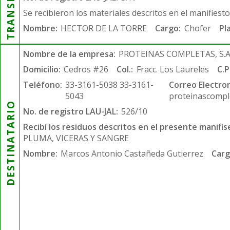
Se recibieron los materiales descritos en el manifiest
Nombre:
HECTOR DE LA TORRE
Cargo:
Chofer
Pl
Nombre de la empresa:
PROTEINAS COMPLETAS, S.A.
Domicilio:
Cedros #26
Col.:
Fracc. Los Laureles
C.P
Teléfono:
33-3161-5038 33-3161-
Correo Electron
5043
proteinascompl
DESTINATARIO
No. de registro LAU-JAL:
526/10
Recibí los residuos descritos en el presente manifis
PLUMA, VICERAS Y SANGRE
Nombre:
Marcos Antonio Castañeda Gutierrez
Carg