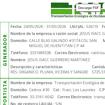
Descargar PDF
Fecha:
24/05/2026 - 31/05/2026
LAU-JAL:
526/10
F
Nombre de la empresa o razón social:
JESUS ISACC
GENERADOR
Domicilio:
CALLE BLAS GALINDO #3174 COL SAN
M
MIGUEL DE HUENTITAN C.P 44
Teléfono:
3331689338
Correo Electronico:
rastro
Nombre:
JESUS ISACC GUERRERO MARTINEZ
Descripción y características
Cantid
RES. ORGANICO. PLUMA, VICERAS Y SANGRE
5725.3
TRANSPORTISTA
Nombre de la empresa:
Transportación Ecológica de 
Domicilio:
Cedros #30
Col.:
Fracc. Los Laureles
C.P
Teléfono:
33-3161-6042
Correo Electronico:
trans
No. de registro LAU-JAL:
S/N