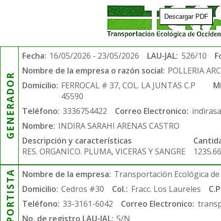
Descargar PDF
Fecha:
16/05/2026 - 23/05/2026
LAU-JAL:
526/10
F
Nombre de la empresa o razón social:
POLLERIA AR
GENERADOR
Domicilio:
FERROCAL # 37, COL. LA JUNTAS C.P
M
45590
Teléfono:
3336754422
Correo Electronico:
indiras
Nombre:
INDIRA SARAHI ARENAS CASTRO
Descripción y características
Cantid
RES. ORGANICO. PLUMA, VICERAS Y SANGRE
1235.6
TRANSPORTISTA
Nombre de la empresa:
Transportación Ecológica de 
Domicilio:
Cedros #30
Col.:
Fracc. Los Laureles
C.P
Teléfono:
33-3161-6042
Correo Electronico:
trans
No. de registro LAU-JAL:
S/N