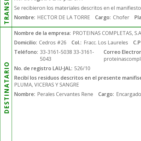
Se recibieron los materiales descritos en el manifiest
Nombre:
HECTOR DE LA TORRE
Cargo:
Chofer
Pl
Nombre de la empresa:
PROTEINAS COMPLETAS, S.A.
Domicilio:
Cedros #26
Col.:
Fracc. Los Laureles
C.P
Teléfono:
33-3161-5038 33-3161-
Correo Electron
5043
proteinascompl
DESTINATARIO
No. de registro LAU-JAL:
526/10
Recibí los residuos descritos en el presente manifis
PLUMA, VICERAS Y SANGRE
Nombre:
Perales Cervantes Rene
Cargo:
Encargado