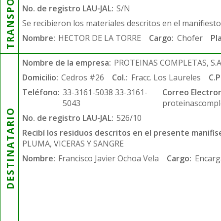
TRANSPORTISTA
No. de registro LAU-JAL:
S/N
Se recibieron los materiales descritos en el manifiest
Nombre:
HECTOR DE LA TORRE
Cargo:
Chofer
Pl
Nombre de la empresa:
PROTEINAS COMPLETAS, S.A.
Domicilio:
Cedros #26
Col.:
Fracc. Los Laureles
C.P
Teléfono:
33-3161-5038 33-3161-
Correo Electron
5043
proteinascompl
DESTINATARIO
No. de registro LAU-JAL:
526/10
Recibí los residuos descritos en el presente manifis
PLUMA, VICERAS Y SANGRE
Nombre:
Francisco Javier Ochoa Vela
Cargo:
Encarg