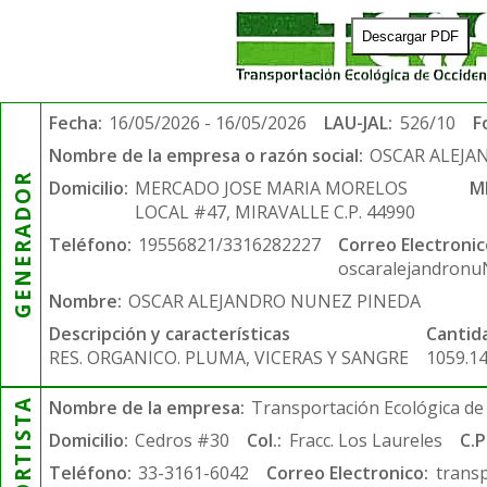
Descargar PDF
Fecha:
16/05/2026 - 16/05/2026
LAU-JAL:
526/10
F
Nombre de la empresa o razón social:
OSCAR ALEJA
GENERADOR
Domicilio:
MERCADO JOSE MARIA MORELOS
M
LOCAL #47, MIRAVALLE C.P. 44990
Teléfono:
19556821/3316282227
Correo Electronic
oscaralejandron
Nombre:
OSCAR ALEJANDRO NUNEZ PINEDA
Descripción y características
Cantid
RES. ORGANICO. PLUMA, VICERAS Y SANGRE
1059.1
Nombre de la empresa:
Transportación Ecológica de 
Domicilio:
Cedros #30
Col.:
Fracc. Los Laureles
C.P
Teléfono:
33-3161-6042
Correo Electronico:
trans