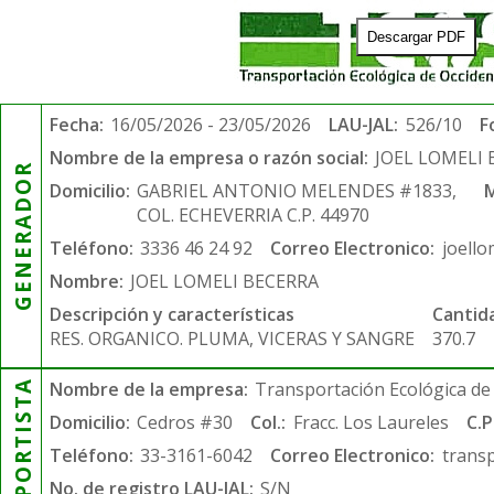
Descargar PDF
Fecha:
16/05/2026 - 23/05/2026
LAU-JAL:
526/10
F
Nombre de la empresa o razón social:
JOEL LOMELI
GENERADOR
Domicilio:
GABRIEL ANTONIO MELENDES #1833,
M
COL. ECHEVERRIA C.P. 44970
Teléfono:
3336 46 24 92
Correo Electronico:
joell
Nombre:
JOEL LOMELI BECERRA
Descripción y características
Cantid
RES. ORGANICO. PLUMA, VICERAS Y SANGRE
370.7
TRANSPORTISTA
Nombre de la empresa:
Transportación Ecológica de 
Domicilio:
Cedros #30
Col.:
Fracc. Los Laureles
C.P
Teléfono:
33-3161-6042
Correo Electronico:
trans
No. de registro LAU-JAL:
S/N