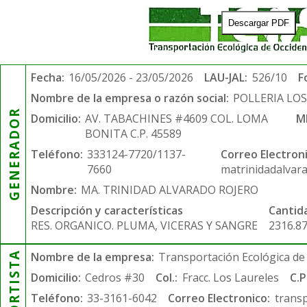
Descargar PDF
Fecha:
16/05/2026 - 23/05/2026
LAU-JAL:
526/10
F
Nombre de la empresa o razón social:
POLLERIA LO
GENERADOR
Domicilio:
AV. TABACHINES #4609 COL. LOMA
M
BONITA C.P. 45589
Teléfono:
333124-7720/1137-
Correo Electroni
7660
matrinidadalvar
Nombre:
MA. TRINIDAD ALVARADO ROJERO
Descripción y características
Cantid
RES. ORGANICO. PLUMA, VICERAS Y SANGRE
2316.8
Nombre de la empresa:
Transportación Ecológica de 
Domicilio:
Cedros #30
Col.:
Fracc. Los Laureles
C.P
Teléfono:
33-3161-6042
Correo Electronico:
trans