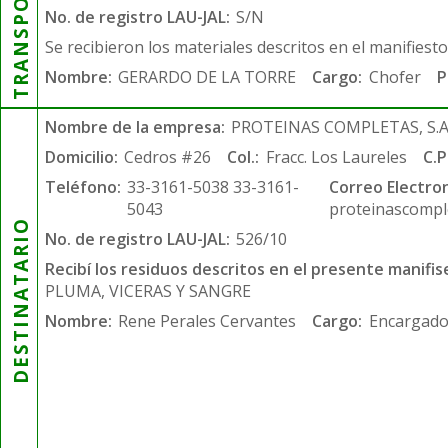
TRANSPORTISTA
No. de registro LAU-JAL:
S/N
Se recibieron los materiales descritos en el manifiest
Nombre:
GERARDO DE LA TORRE
Cargo:
Chofer
P
Nombre de la empresa:
PROTEINAS COMPLETAS, S.A.
Domicilio:
Cedros #26
Col.:
Fracc. Los Laureles
C.P
Teléfono:
33-3161-5038 33-3161-
Correo Electron
5043
proteinascompl
DESTINATARIO
No. de registro LAU-JAL:
526/10
Recibí los residuos descritos en el presente manifis
PLUMA, VICERAS Y SANGRE
Nombre:
Rene Perales Cervantes
Cargo:
Encargado