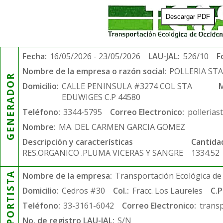
Descargar PDF
Fecha:
16/05/2026 - 23/05/2026
LAU-JAL:
526/10
F
Nombre de la empresa o razón social:
POLLERIA ST
GENERADOR
Domicilio:
CALLE PENINSULA #3274 COL STA
M
EDUWIGES C.P 44580
Teléfono:
3344-5795
Correo Electronico:
polleria
Nombre:
MA. DEL CARMEN GARCIA GOMEZ
Descripción y características
Cantida
RES.ORGANICO .PLUMA VICERAS Y SANGRE
1334.52
TRANSPORTISTA
Nombre de la empresa:
Transportación Ecológica de 
Domicilio:
Cedros #30
Col.:
Fracc. Los Laureles
C.P
Teléfono:
33-3161-6042
Correo Electronico:
trans
No. de registro LAU-JAL:
S/N