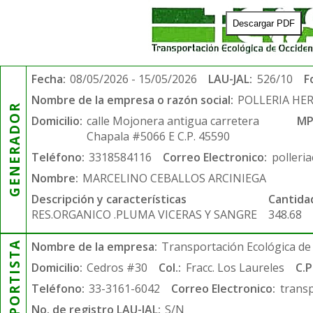
Descargar PDF
Fecha:
08/05/2026 - 15/05/2026
LAU-JAL:
526/10
F
Nombre de la empresa o razón social:
POLLERIA HE
GENERADOR
Domicilio:
calle Mojonera antigua carretera
MP
Chapala #5066 E C.P. 45590
Teléfono:
3318584116
Correo Electronico:
polleri
Nombre:
MARCELINO CEBALLOS ARCINIEGA
Descripción y características
Cantida
RES.ORGANICO .PLUMA VICERAS Y SANGRE
348.68
TRANSPORTISTA
Nombre de la empresa:
Transportación Ecológica de 
Domicilio:
Cedros #30
Col.:
Fracc. Los Laureles
C.P
Teléfono:
33-3161-6042
Correo Electronico:
trans
No. de registro LAU-JAL:
S/N