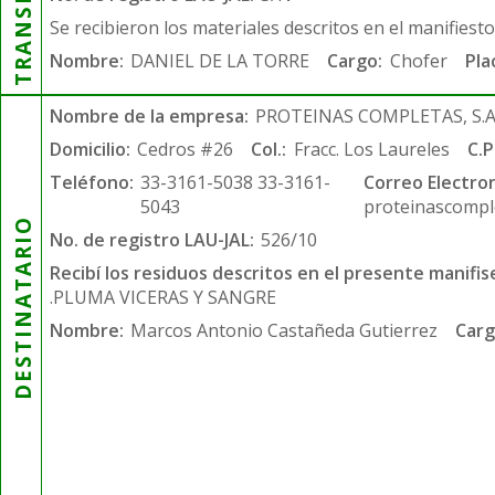
Se recibieron los materiales descritos en el manifiest
Nombre:
DANIEL DE LA TORRE
Cargo:
Chofer
Pla
Nombre de la empresa:
PROTEINAS COMPLETAS, S.A.
Domicilio:
Cedros #26
Col.:
Fracc. Los Laureles
C.P
Teléfono:
33-3161-5038 33-3161-
Correo Electron
5043
proteinascompl
DESTINATARIO
No. de registro LAU-JAL:
526/10
Recibí los residuos descritos en el presente manifis
.PLUMA VICERAS Y SANGRE
Nombre:
Marcos Antonio Castañeda Gutierrez
Carg