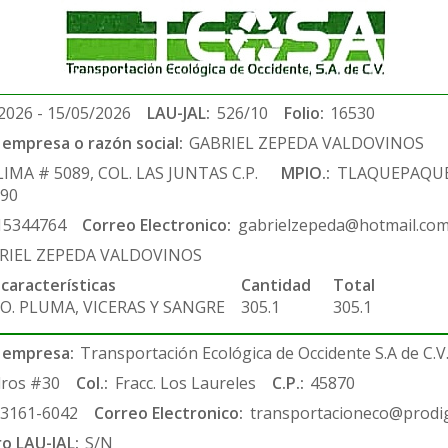
2026 - 15/05/2026
LAU-JAL:
526/10
Folio:
16530
empresa o razón social:
GABRIEL ZEPEDA VALDOVINOS
IMA # 5089, COL. LAS JUNTAS C.P.
MPIO.:
TLAQUEPAQU
590
15344764
Correo Electronico:
gabrielzepeda@hotmail.co
RIEL ZEPEDA VALDOVINOS
 características
Cantidad
Total
O. PLUMA, VICERAS Y SANGRE
305.1
305.1
 empresa:
Transportación Ecológica de Occidente S.A de C.V
ros #30
Col.:
Fracc. Los Laureles
C.P.:
45870
-3161-6042
Correo Electronico:
transportacioneco@prodig
ro LAU-JAL:
S/N