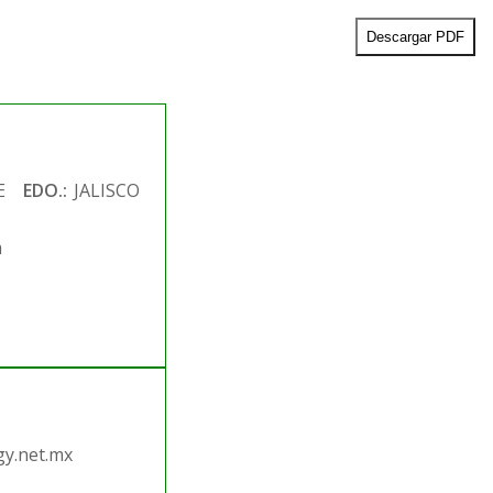
Descargar PDF
E
EDO.:
JALISCO
m
.
y.net.mx