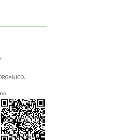
x
 ORGANICO.
no.