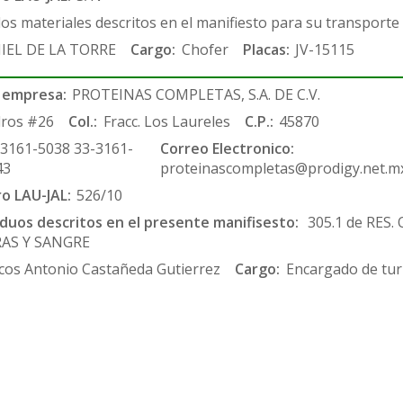
los materiales descritos en el manifiesto para su transporte
IEL DE LA TORRE
Cargo:
Chofer
Placas:
JV-15115
 empresa:
PROTEINAS COMPLETAS, S.A. DE C.V.
ros #26
Col.:
Fracc. Los Laureles
C.P.:
45870
-3161-5038 33-3161-
Correo Electronico:
43
proteinascompletas@prodigy.net.m
ro LAU-JAL:
526/10
siduos descritos en el presente manifisesto:
305.1 de RES.
RAS Y SANGRE
cos Antonio Castañeda Gutierrez
Cargo:
Encargado de tur