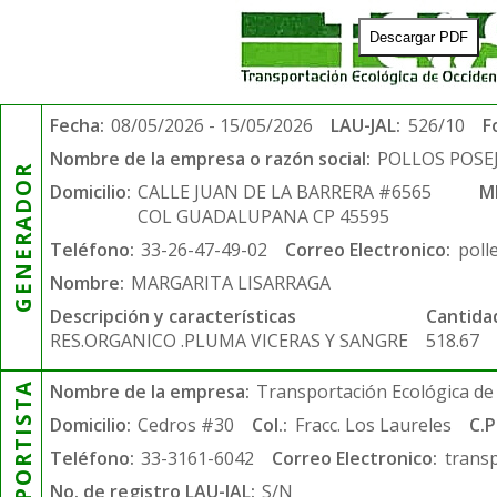
Descargar PDF
Fecha:
08/05/2026 - 15/05/2026
LAU-JAL:
526/10
F
Nombre de la empresa o razón social:
POLLOS POSE
GENERADOR
Domicilio:
CALLE JUAN DE LA BARRERA #6565
M
COL GUADALUPANA CP 45595
Teléfono:
33-26-47-49-02
Correo Electronico:
poll
Nombre:
MARGARITA LISARRAGA
Descripción y características
Cantida
RES.ORGANICO .PLUMA VICERAS Y SANGRE
518.67
TRANSPORTISTA
Nombre de la empresa:
Transportación Ecológica de 
Domicilio:
Cedros #30
Col.:
Fracc. Los Laureles
C.P
Teléfono:
33-3161-6042
Correo Electronico:
trans
No. de registro LAU-JAL:
S/N