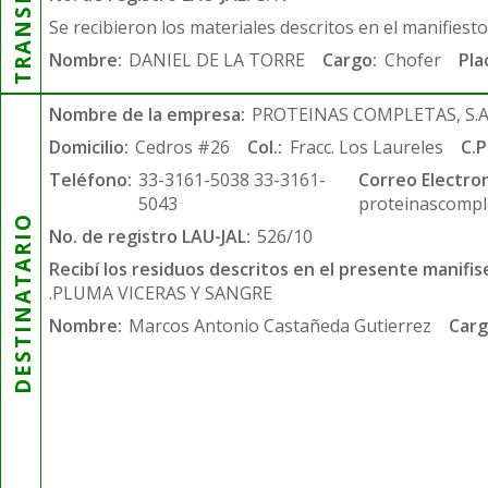
Se recibieron los materiales descritos en el manifiest
Nombre:
DANIEL DE LA TORRE
Cargo:
Chofer
Pla
Nombre de la empresa:
PROTEINAS COMPLETAS, S.A.
Domicilio:
Cedros #26
Col.:
Fracc. Los Laureles
C.P
Teléfono:
33-3161-5038 33-3161-
Correo Electron
5043
proteinascompl
DESTINATARIO
No. de registro LAU-JAL:
526/10
Recibí los residuos descritos en el presente manifis
.PLUMA VICERAS Y SANGRE
Nombre:
Marcos Antonio Castañeda Gutierrez
Carg