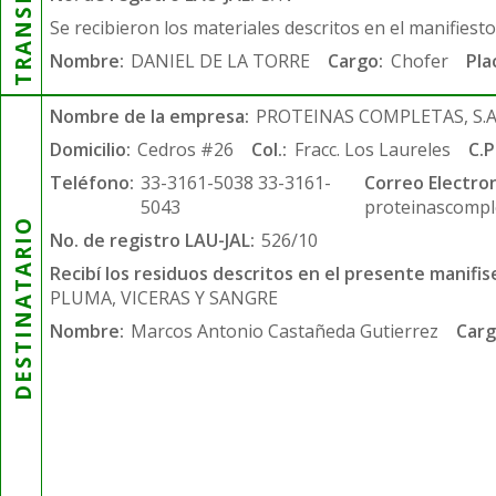
Se recibieron los materiales descritos en el manifiest
Nombre:
DANIEL DE LA TORRE
Cargo:
Chofer
Pla
Nombre de la empresa:
PROTEINAS COMPLETAS, S.A.
Domicilio:
Cedros #26
Col.:
Fracc. Los Laureles
C.P
Teléfono:
33-3161-5038 33-3161-
Correo Electron
5043
proteinascompl
DESTINATARIO
No. de registro LAU-JAL:
526/10
Recibí los residuos descritos en el presente manifis
PLUMA, VICERAS Y SANGRE
Nombre:
Marcos Antonio Castañeda Gutierrez
Carg