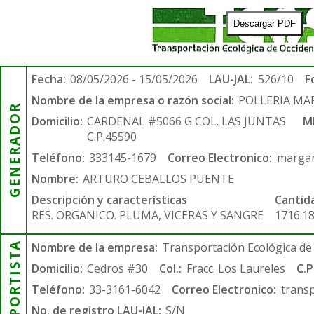
Descargar PDF
Fecha:
08/05/2026 - 15/05/2026
LAU-JAL:
526/10
F
Nombre de la empresa o razón social:
POLLERIA MA
GENERADOR
Domicilio:
CARDENAL #5066 G COL. LAS JUNTAS
M
C.P.45590
Teléfono:
333145-1679
Correo Electronico:
margar
Nombre:
ARTURO CEBALLOS PUENTE
Descripción y características
Cantid
RES. ORGANICO. PLUMA, VICERAS Y SANGRE
1716.1
TRANSPORTISTA
Nombre de la empresa:
Transportación Ecológica de 
Domicilio:
Cedros #30
Col.:
Fracc. Los Laureles
C.P
Teléfono:
33-3161-6042
Correo Electronico:
trans
No. de registro LAU-JAL:
S/N