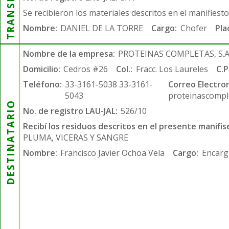
Se recibieron los materiales descritos en el manifiest
Nombre:
DANIEL DE LA TORRE
Cargo:
Chofer
Pla
Nombre de la empresa:
PROTEINAS COMPLETAS, S.A.
Domicilio:
Cedros #26
Col.:
Fracc. Los Laureles
C.P
Teléfono:
33-3161-5038 33-3161-
Correo Electron
5043
proteinascompl
DESTINATARIO
No. de registro LAU-JAL:
526/10
Recibí los residuos descritos en el presente manifis
PLUMA, VICERAS Y SANGRE
Nombre:
Francisco Javier Ochoa Vela
Cargo:
Encarg