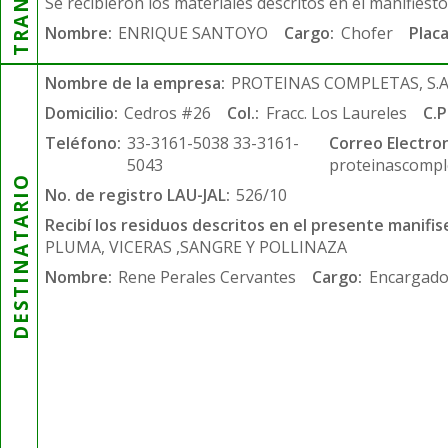
Se recibieron los materiales descritos en el manifiest
Nombre:
ENRIQUE SANTOYO
Cargo:
Chofer
Placa
Nombre de la empresa:
PROTEINAS COMPLETAS, S.A.
Domicilio:
Cedros #26
Col.:
Fracc. Los Laureles
C.P
Teléfono:
33-3161-5038 33-3161-
Correo Electron
5043
proteinascompl
DESTINATARIO
No. de registro LAU-JAL:
526/10
Recibí los residuos descritos en el presente manifis
PLUMA, VICERAS ,SANGRE Y POLLINAZA
Nombre:
Rene Perales Cervantes
Cargo:
Encargado