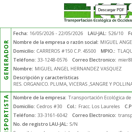
Descargar PDF
Fecha:
16/05/2026 - 22/05/2026
LAU-JAL:
526/10
F
Nombre de la empresa o razón social:
MIGUEL ANG
GENERADOR
Domicilio:
CARREROS #150 C.P. 45500
MPIO.:
TLAQ
Teléfono:
33-1248-0576
Correo Electronico:
mier8
Nombre:
MIGUEL ANGEL HERNANDEZ VASQUEZ
Descripción y características
RES. ORGANICO. PLUMA, VICERAS ,SANGRE Y POLLIN
TRANSPORTISTA
Nombre de la empresa:
Transportación Ecológica de 
Domicilio:
Cedros #30
Col.:
Fracc. Los Laureles
C.P
Teléfono:
33-3161-6042
Correo Electronico:
trans
No. de registro LAU-JAL:
S/N