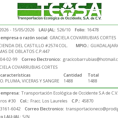
2026 - 15/05/2026
LAU-JAL:
526/10
Folio:
16478
empresa o razón social:
GRACIELA COVARRUBIAS CORTES
CIENDA DEL CASTILLO #2574 COL.
MPIO.:
GUADALAJAR
MAS DE OBLATOS C.P.447
-04-02-99
Correo Electronico:
gracicobarrubias@hotmail.
CIELA COVARRUBIAS CORTES
 características
Cantidad
Total
O. PLUMA, VICERAS Y SANGRE
1488
1488
 empresa:
Transportación Ecológica de Occidente S.A de C.V
ros #30
Col.:
Fracc. Los Laureles
C.P.:
45870
-3161-6042
Correo Electronico:
transportacioneco@prodig
ro LAU-JAL:
S/N