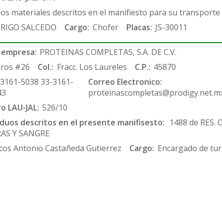
los materiales descritos en el manifiesto para su transporte
RIGO SALCEDO
Cargo:
Chofer
Placas:
JS-30011
 empresa:
PROTEINAS COMPLETAS, S.A. DE C.V.
ros #26
Col.:
Fracc. Los Laureles
C.P.:
45870
-3161-5038 33-3161-
Correo Electronico:
43
proteinascompletas@prodigy.net.m
ro LAU-JAL:
526/10
siduos descritos en el presente manifisesto:
1488 de RES.
RAS Y SANGRE
cos Antonio Castañeda Gutierrez
Cargo:
Encargado de tur