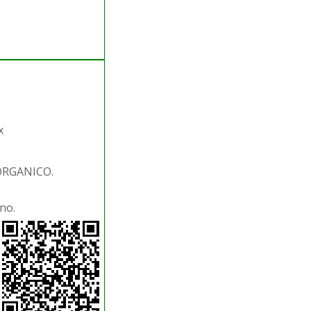
x
 ORGANICO.
no.