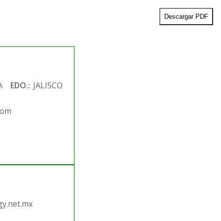
Descargar PDF
A
EDO.:
JALISCO
com
.
y.net.mx