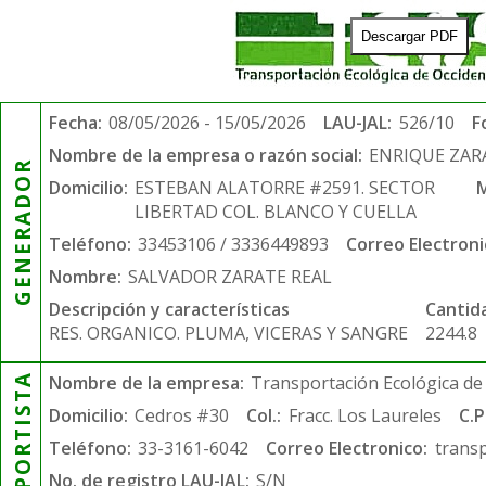
Descargar PDF
Fecha:
08/05/2026 - 15/05/2026
LAU-JAL:
526/10
F
Nombre de la empresa o razón social:
ENRIQUE ZAR
GENERADOR
Domicilio:
ESTEBAN ALATORRE #2591. SECTOR
M
LIBERTAD COL. BLANCO Y CUELLA
Teléfono:
33453106 / 3336449893
Correo Electroni
Nombre:
SALVADOR ZARATE REAL
Descripción y características
Cantid
RES. ORGANICO. PLUMA, VICERAS Y SANGRE
2244.8
TRANSPORTISTA
Nombre de la empresa:
Transportación Ecológica de 
Domicilio:
Cedros #30
Col.:
Fracc. Los Laureles
C.P
Teléfono:
33-3161-6042
Correo Electronico:
trans
No. de registro LAU-JAL:
S/N