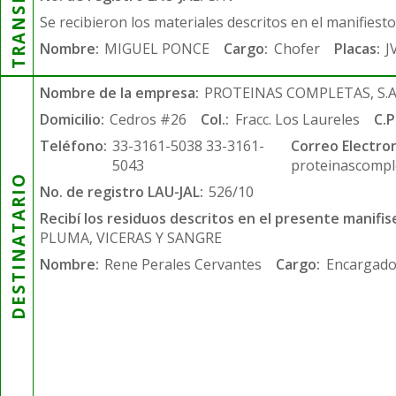
Se recibieron los materiales descritos en el manifiest
Nombre:
MIGUEL PONCE
Cargo:
Chofer
Placas:
J
Nombre de la empresa:
PROTEINAS COMPLETAS, S.A.
Domicilio:
Cedros #26
Col.:
Fracc. Los Laureles
C.P
Teléfono:
33-3161-5038 33-3161-
Correo Electron
5043
proteinascompl
DESTINATARIO
No. de registro LAU-JAL:
526/10
Recibí los residuos descritos en el presente manifis
PLUMA, VICERAS Y SANGRE
Nombre:
Rene Perales Cervantes
Cargo:
Encargado