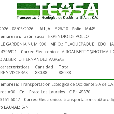
2026 - 08/05/2026
LAU-JAL:
526/10
Folio:
16445
empresa o razón social:
EXPENDIO DE POLLO
LLE GARDENIA NUM. 990
MPIO.:
TLAQUEPAQUE
EDO.:
J
14396921
Correo Electronico:
JAIROALBERTO@HOTMAIL
RO ALBERTO HERNANDEZ VARGAS
 características
Cantidad
Total
RE Y VISCERAS
880.88
880.88
 empresa:
Transportación Ecológica de Occidente S.A de C.V
ros #30
Col.:
Fracc. Los Laureles
C.P.:
45870
-3161-6042
Correo Electronico:
transportacioneco@prodig
ro LAU-JAL:
S/N