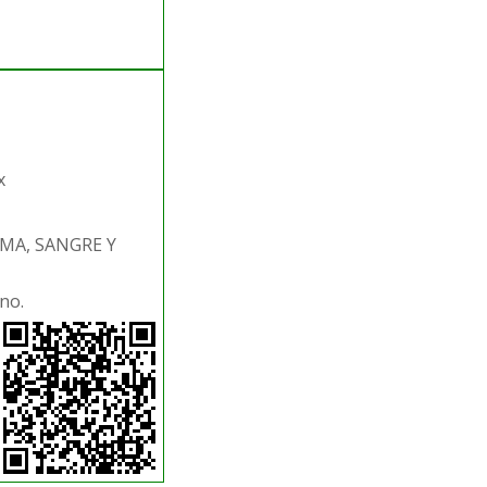
x
UMA, SANGRE Y
no.