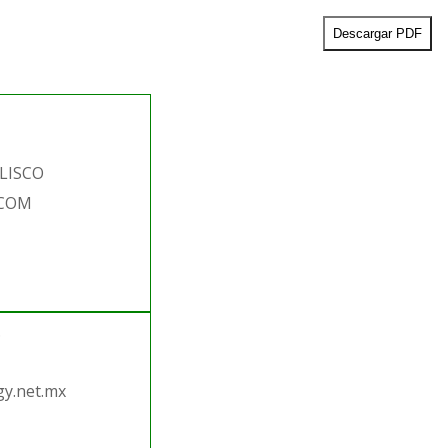
Descargar PDF
ALISCO
.COM
.
y.net.mx