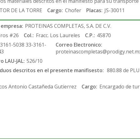
los materiales descritos en el manifiesto para su transporte
TOR DE LA TORRE
Cargo:
Chofer
Placas:
JS-30011
 empresa:
PROTEINAS COMPLETAS, S.A. DE C.V.
ros #26
Col.:
Fracc. Los Laureles
C.P.:
45870
-3161-5038 33-3161-
Correo Electronico:
43
proteinascompletas@prodigy.net.m
ro LAU-JAL:
526/10
siduos descritos en el presente manifisesto:
880.88 de PL
cos Antonio Castañeda Gutierrez
Cargo:
Encargado de tur