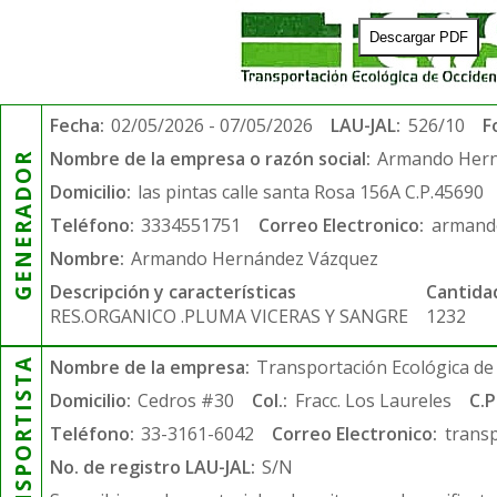
Descargar PDF
Fecha:
02/05/2026 - 07/05/2026
LAU-JAL:
526/10
F
Nombre de la empresa o razón social:
Armando Hern
GENERADOR
Domicilio:
las pintas calle santa Rosa 156A C.P.45690
Teléfono:
3334551751
Correo Electronico:
armand
Nombre:
Armando Hernández Vázquez
Descripción y características
Cantida
RES.ORGANICO .PLUMA VICERAS Y SANGRE
1232
TRANSPORTISTA
Nombre de la empresa:
Transportación Ecológica de 
Domicilio:
Cedros #30
Col.:
Fracc. Los Laureles
C.P
Teléfono:
33-3161-6042
Correo Electronico:
trans
No. de registro LAU-JAL:
S/N