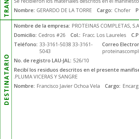
Se recibieron los materiales descritos en el manifiest
Nombre:
GERARDO DE LA TORRE
Cargo:
Chofer
P
Nombre de la empresa:
PROTEINAS COMPLETAS, S.A.
Domicilio:
Cedros #26
Col.:
Fracc. Los Laureles
C.P
Teléfono:
33-3161-5038 33-3161-
Correo Electron
5043
proteinascompl
DESTINATARIO
No. de registro LAU-JAL:
526/10
Recibí los residuos descritos en el presente manifis
.PLUMA VICERAS Y SANGRE
Nombre:
Francisco Javier Ochoa Vela
Cargo:
Encarg