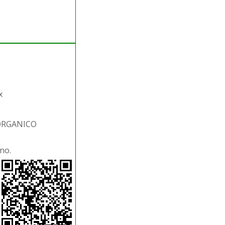
x
.ORGANICO
no.