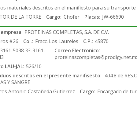
los materiales descritos en el manifiesto para su transporte
TOR DE LA TORRE
Cargo:
Chofer
Placas:
JW-66690
 empresa:
PROTEINAS COMPLETAS, S.A. DE C.V.
ros #26
Col.:
Fracc. Los Laureles
C.P.:
45870
-3161-5038 33-3161-
Correo Electronico:
43
proteinascompletas@prodigy.net.m
ro LAU-JAL:
526/10
siduos descritos en el presente manifisesto:
404.8 de RES
RAS Y SANGRE
cos Antonio Castañeda Gutierrez
Cargo:
Encargado de tur