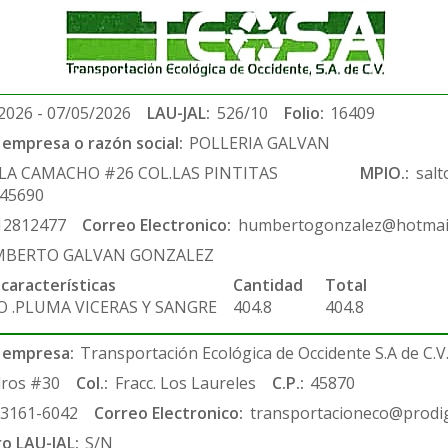
2026 - 07/05/2026
LAU-JAL:
526/10
Folio:
16409
empresa o razón social:
POLLERIA GALVAN
ILA CAMACHO #26 COL.LAS PINTITAS
MPIO.:
salt
.45690
12812477
Correo Electronico:
humbertogonzalez@hotmai
BERTO GALVAN GONZALEZ
 características
Cantidad
Total
O .PLUMA VICERAS Y SANGRE
404.8
404.8
 empresa:
Transportación Ecológica de Occidente S.A de C.V
ros #30
Col.:
Fracc. Los Laureles
C.P.:
45870
-3161-6042
Correo Electronico:
transportacioneco@prodig
ro LAU-JAL:
S/N