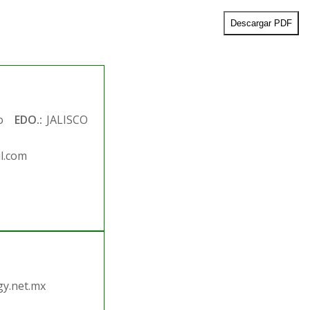
Descargar PDF
o
EDO.:
JALISCO
l.com
.
y.net.mx