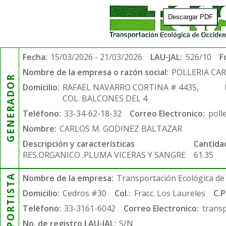
Descargar PDF
Fecha:
15/03/2026 - 21/03/2026
LAU-JAL:
526/10
F
Nombre de la empresa o razón social:
POLLERIA CA
GENERADOR
Domicilio:
RAFAEL NAVARRO CORTINA # 4435,
COL. BALCONES DEL 4
Teléfono:
33-34-62-18-32
Correo Electronico:
poll
Nombre:
CARLOS M. GODINEZ BALTAZAR
Descripción y características
Cantida
RES.ORGANICO .PLUMA VICERAS Y SANGRE
61.35
TRANSPORTISTA
Nombre de la empresa:
Transportación Ecológica de 
Domicilio:
Cedros #30
Col.:
Fracc. Los Laureles
C.P
Teléfono:
33-3161-6042
Correo Electronico:
trans
No. de registro LAU-JAL:
S/N