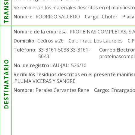
Se recibieron los materiales descritos en el manifiest
Nombre:
RODRIGO SALCEDO
Cargo:
Chofer
Placa
Nombre de la empresa:
PROTEINAS COMPLETAS, S.A.
Domicilio:
Cedros #26
Col.:
Fracc. Los Laureles
C.P
Teléfono:
33-3161-5038 33-3161-
Correo Electron
5043
proteinascompl
DESTINATARIO
No. de registro LAU-JAL:
526/10
Recibí los residuos descritos en el presente manifis
.PLUMA VICERAS Y SANGRE
Nombre:
Perales Cervantes Rene
Cargo:
Encargado