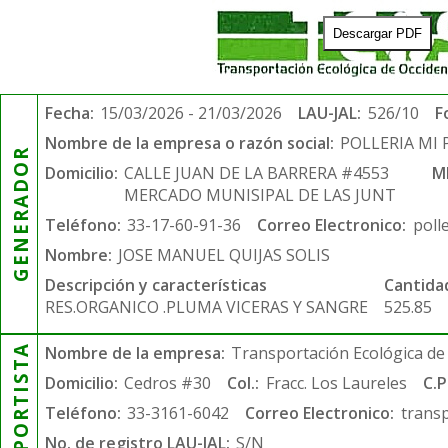
Descargar PDF
Fecha:
15/03/2026 - 21/03/2026
LAU-JAL:
526/10
F
Nombre de la empresa o razón social:
POLLERIA MI 
GENERADOR
Domicilio:
CALLE JUAN DE LA BARRERA #4553
M
MERCADO MUNISIPAL DE LAS JUNT
Teléfono:
33-17-60-91-36
Correo Electronico:
poll
Nombre:
JOSE MANUEL QUIJAS SOLIS
Descripción y características
Cantida
RES.ORGANICO .PLUMA VICERAS Y SANGRE
525.85
TRANSPORTISTA
Nombre de la empresa:
Transportación Ecológica de 
Domicilio:
Cedros #30
Col.:
Fracc. Los Laureles
C.P
Teléfono:
33-3161-6042
Correo Electronico:
trans
No. de registro LAU-JAL:
S/N