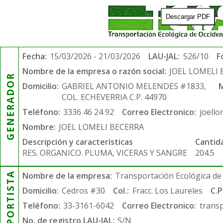
Descargar PDF
Fecha:
15/03/2026 - 21/03/2026
LAU-JAL:
526/10
F
Nombre de la empresa o razón social:
JOEL LOMELI
GENERADOR
Domicilio:
GABRIEL ANTONIO MELENDES #1833,
M
COL. ECHEVERRIA C.P. 44970
Teléfono:
3336 46 24 92
Correo Electronico:
joell
Nombre:
JOEL LOMELI BECERRA
Descripción y características
Cantid
RES. ORGANICO. PLUMA, VICERAS Y SANGRE
204.5
TRANSPORTISTA
Nombre de la empresa:
Transportación Ecológica de 
Domicilio:
Cedros #30
Col.:
Fracc. Los Laureles
C.P
Teléfono:
33-3161-6042
Correo Electronico:
trans
No. de registro LAU-JAL:
S/N