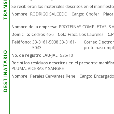
Se recibieron los materiales descritos en el manifiest
Nombre:
RODRIGO SALCEDO
Cargo:
Chofer
Placa
Nombre de la empresa:
PROTEINAS COMPLETAS, S.A.
Domicilio:
Cedros #26
Col.:
Fracc. Los Laureles
C.P
Teléfono:
33-3161-5038 33-3161-
Correo Electron
5043
proteinascompl
DESTINATARIO
No. de registro LAU-JAL:
526/10
Recibí los residuos descritos en el presente manifis
PLUMA, VICERAS Y SANGRE
Nombre:
Perales Cervantes Rene
Cargo:
Encargado