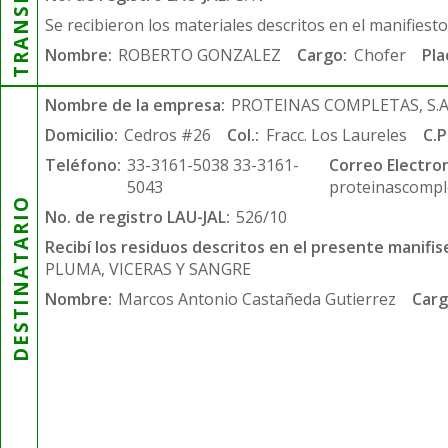
Se recibieron los materiales descritos en el manifiest
Nombre:
ROBERTO GONZALEZ
Cargo:
Chofer
Pla
Nombre de la empresa:
PROTEINAS COMPLETAS, S.A.
Domicilio:
Cedros #26
Col.:
Fracc. Los Laureles
C.P
Teléfono:
33-3161-5038 33-3161-
Correo Electron
5043
proteinascompl
DESTINATARIO
No. de registro LAU-JAL:
526/10
Recibí los residuos descritos en el presente manifis
PLUMA, VICERAS Y SANGRE
Nombre:
Marcos Antonio Castañeda Gutierrez
Carg