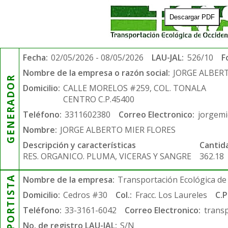
Descargar PDF
Fecha:
02/05/2026 - 08/05/2026
LAU-JAL:
526/10
F
Nombre de la empresa o razón social:
JORGE ALBER
GENERADOR
Domicilio:
CALLE MORELOS #259, COL. TONALA
CENTRO C.P.45400
Teléfono:
3311602380
Correo Electronico:
jorgem
Nombre:
JORGE ALBERTO MIER FLORES
Descripción y características
Cantid
RES. ORGANICO. PLUMA, VICERAS Y SANGRE
362.18
TRANSPORTISTA
Nombre de la empresa:
Transportación Ecológica de 
Domicilio:
Cedros #30
Col.:
Fracc. Los Laureles
C.P
Teléfono:
33-3161-6042
Correo Electronico:
trans
No. de registro LAU-JAL:
S/N