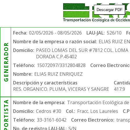
Descargar PDF
Fecha:
02/05/2026 - 08/05/2026
LAU-JAL:
526/10
F
Nombre de la empresa o razón social:
ELIAS RUIZ E
GENERADOR
Domicilio:
PASEO LOMAS DEL SUR #7812 COL. LOMA
DORADA C.P.45402
Teléfono:
15072097/3312804828
Correo Electronic
Nombre:
ELIAS RUIZ ENRIQUEZ
Descripción y características
Cantid
RES. ORGANICO. PLUMA, VICERAS Y SANGRE
417.9
TRANSPORTISTA
Nombre de la empresa:
Transportación Ecológica de 
Domicilio:
Cedros #30
Col.:
Fracc. Los Laureles
C.P
Teléfono:
33-3161-6042
Correo Electronico:
trans
No. de registro LAU-JAL:
S/N