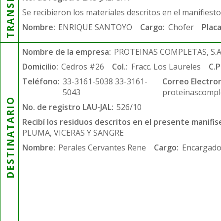
Se recibieron los materiales descritos en el manifiest
Nombre:
ENRIQUE SANTOYO
Cargo:
Chofer
Placa
Nombre de la empresa:
PROTEINAS COMPLETAS, S.A.
Domicilio:
Cedros #26
Col.:
Fracc. Los Laureles
C.P
Teléfono:
33-3161-5038 33-3161-
Correo Electron
5043
proteinascompl
DESTINATARIO
No. de registro LAU-JAL:
526/10
Recibí los residuos descritos en el presente manifis
PLUMA, VICERAS Y SANGRE
Nombre:
Perales Cervantes Rene
Cargo:
Encargado