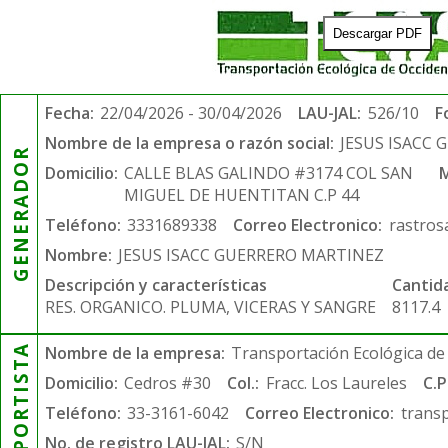
Descargar PDF
Fecha:
22/04/2026 - 30/04/2026
LAU-JAL:
526/10
F
Nombre de la empresa o razón social:
JESUS ISACC
GENERADOR
Domicilio:
CALLE BLAS GALINDO #3174 COL SAN
M
MIGUEL DE HUENTITAN C.P 44
Teléfono:
3331689338
Correo Electronico:
rastro
Nombre:
JESUS ISACC GUERRERO MARTINEZ
Descripción y características
Cantid
RES. ORGANICO. PLUMA, VICERAS Y SANGRE
8117.4
TRANSPORTISTA
Nombre de la empresa:
Transportación Ecológica de 
Domicilio:
Cedros #30
Col.:
Fracc. Los Laureles
C.P
Teléfono:
33-3161-6042
Correo Electronico:
trans
No. de registro LAU-JAL:
S/N