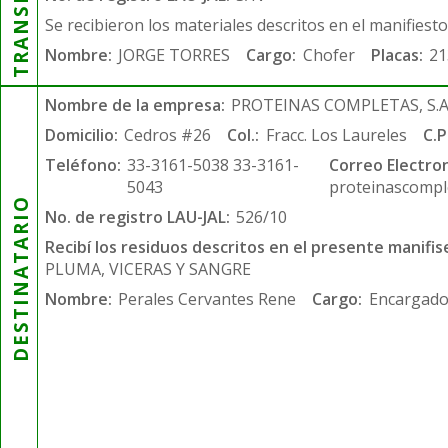
Se recibieron los materiales descritos en el manifiest
Nombre:
JORGE TORRES
Cargo:
Chofer
Placas:
21
Nombre de la empresa:
PROTEINAS COMPLETAS, S.A.
Domicilio:
Cedros #26
Col.:
Fracc. Los Laureles
C.P
Teléfono:
33-3161-5038 33-3161-
Correo Electron
5043
proteinascompl
DESTINATARIO
No. de registro LAU-JAL:
526/10
Recibí los residuos descritos en el presente manifis
PLUMA, VICERAS Y SANGRE
Nombre:
Perales Cervantes Rene
Cargo:
Encargado