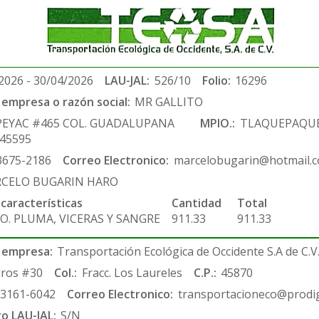
2026 - 30/04/2026
LAU-JAL:
526/10
Folio:
16296
empresa o razón social:
MR GALLITO
PEYAC #465 COL. GUADALUPANA
MPIO.:
TLAQUEPAQU
.45595
3675-2186
Correo Electronico:
marcelobugarin@hotmail.
CELO BUGARIN HARO
 características
Cantidad
Total
O. PLUMA, VICERAS Y SANGRE
911.33
911.33
 empresa:
Transportación Ecológica de Occidente S.A de C.V
ros #30
Col.:
Fracc. Los Laureles
C.P.:
45870
-3161-6042
Correo Electronico:
transportacioneco@prodig
ro LAU-JAL:
S/N