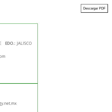
Descargar PDF
E
EDO.:
JALISCO
com
.
y.net.mx