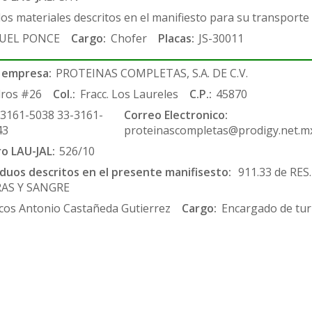
los materiales descritos en el manifiesto para su transporte
UEL PONCE
Cargo:
Chofer
Placas:
JS-30011
 empresa:
PROTEINAS COMPLETAS, S.A. DE C.V.
ros #26
Col.:
Fracc. Los Laureles
C.P.:
45870
-3161-5038 33-3161-
Correo Electronico:
43
proteinascompletas@prodigy.net.m
ro LAU-JAL:
526/10
siduos descritos en el presente manifisesto:
911.33 de RES
RAS Y SANGRE
cos Antonio Castañeda Gutierrez
Cargo:
Encargado de tur