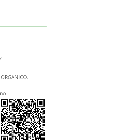
x
. ORGANICO.
no.