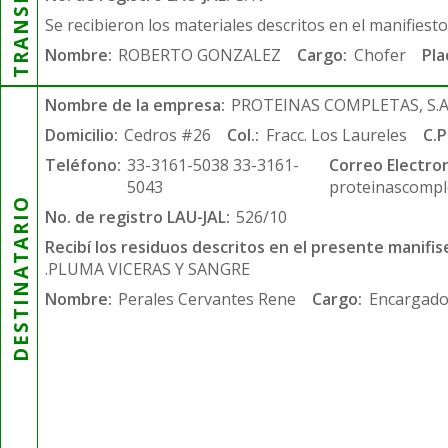
Se recibieron los materiales descritos en el manifiest
Nombre:
ROBERTO GONZALEZ
Cargo:
Chofer
Pla
Nombre de la empresa:
PROTEINAS COMPLETAS, S.A.
Domicilio:
Cedros #26
Col.:
Fracc. Los Laureles
C.P
Teléfono:
33-3161-5038 33-3161-
Correo Electron
5043
proteinascompl
DESTINATARIO
No. de registro LAU-JAL:
526/10
Recibí los residuos descritos en el presente manifis
.PLUMA VICERAS Y SANGRE
Nombre:
Perales Cervantes Rene
Cargo:
Encargado