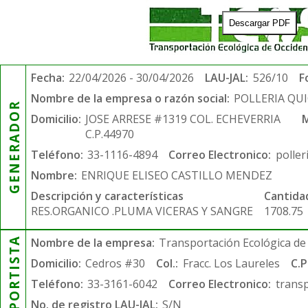
Descargar PDF
Fecha:
22/04/2026 - 30/04/2026
LAU-JAL:
526/10
F
Nombre de la empresa o razón social:
POLLERIA QU
GENERADOR
Domicilio:
JOSE ARRESE #1319 COL. ECHEVERRIA
M
C.P.44970
Teléfono:
33-1116-4894
Correo Electronico:
polle
Nombre:
ENRIQUE ELISEO CASTILLO MENDEZ
Descripción y características
Cantida
RES.ORGANICO .PLUMA VICERAS Y SANGRE
1708.75
TRANSPORTISTA
Nombre de la empresa:
Transportación Ecológica de 
Domicilio:
Cedros #30
Col.:
Fracc. Los Laureles
C.P
Teléfono:
33-3161-6042
Correo Electronico:
trans
No. de registro LAU-JAL:
S/N