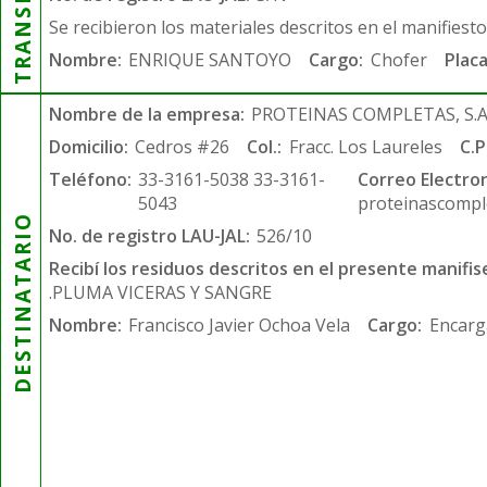
Se recibieron los materiales descritos en el manifiest
Nombre:
ENRIQUE SANTOYO
Cargo:
Chofer
Placa
Nombre de la empresa:
PROTEINAS COMPLETAS, S.A.
Domicilio:
Cedros #26
Col.:
Fracc. Los Laureles
C.P
Teléfono:
33-3161-5038 33-3161-
Correo Electron
5043
proteinascompl
DESTINATARIO
No. de registro LAU-JAL:
526/10
Recibí los residuos descritos en el presente manifis
.PLUMA VICERAS Y SANGRE
Nombre:
Francisco Javier Ochoa Vela
Cargo:
Encarg