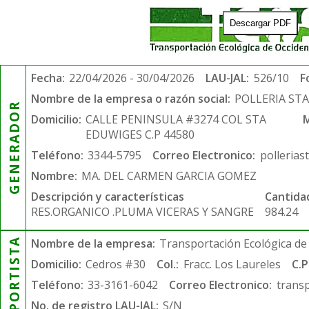
Descargar PDF
Fecha:
22/04/2026 - 30/04/2026
LAU-JAL:
526/10
F
Nombre de la empresa o razón social:
POLLERIA ST
GENERADOR
Domicilio:
CALLE PENINSULA #3274 COL STA
M
EDUWIGES C.P 44580
Teléfono:
3344-5795
Correo Electronico:
polleria
Nombre:
MA. DEL CARMEN GARCIA GOMEZ
Descripción y características
Cantida
RES.ORGANICO .PLUMA VICERAS Y SANGRE
984.24
TRANSPORTISTA
Nombre de la empresa:
Transportación Ecológica de 
Domicilio:
Cedros #30
Col.:
Fracc. Los Laureles
C.P
Teléfono:
33-3161-6042
Correo Electronico:
trans
No. de registro LAU-JAL:
S/N