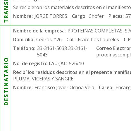
Se recibieron los materiales descritos en el manifiest
Nombre:
JORGE TORRES
Cargo:
Chofer
Placas:
57
Nombre de la empresa:
PROTEINAS COMPLETAS, S.A.
Domicilio:
Cedros #26
Col.:
Fracc. Los Laureles
C.P
Teléfono:
33-3161-5038 33-3161-
Correo Electron
5043
proteinascompl
DESTINATARIO
No. de registro LAU-JAL:
526/10
Recibí los residuos descritos en el presente manifis
PLUMA, VICERAS Y SANGRE
Nombre:
Francisco Javier Ochoa Vela
Cargo:
Encarg