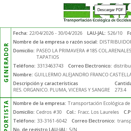
Descargar PDF
Fecha:
22/04/2026 - 30/04/2026
LAU-JAL:
526/10
F
Nombre de la empresa o razón social:
DISTRIBUIDO
GENERADOR
Domicilio:
PASEO LA PRIMAVERA #185 COL.ARENALE
TAPATIOS
Teléfono:
3313463743
Correo Electronico:
distrib
Nombre:
GUILLERMO ALEJANDRO FRANCO CASTELL
Descripción y características
Cantid
RES. ORGANICO. PLUMA, VICERAS Y SANGRE
273.4
TRANSPORTISTA
Nombre de la empresa:
Transportación Ecológica de 
Domicilio:
Cedros #30
Col.:
Fracc. Los Laureles
C.P
Teléfono:
33-3161-6042
Correo Electronico:
trans
No. de registro LAU-JAL:
S/N