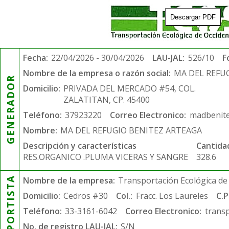
Descargar PDF
Fecha:
22/04/2026 - 30/04/2026
LAU-JAL:
526/10
F
Nombre de la empresa o razón social:
MA DEL REFU
GENERADOR
Domicilio:
PRIVADA DEL MERCADO #54, COL.
ZALATITAN, CP. 45400
Teléfono:
37923220
Correo Electronico:
madbenit
Nombre:
MA DEL REFUGIO BENITEZ ARTEAGA
Descripción y características
Cantida
RES.ORGANICO .PLUMA VICERAS Y SANGRE
328.6
TRANSPORTISTA
Nombre de la empresa:
Transportación Ecológica de 
Domicilio:
Cedros #30
Col.:
Fracc. Los Laureles
C.P
Teléfono:
33-3161-6042
Correo Electronico:
trans
No. de registro LAU-JAL:
S/N