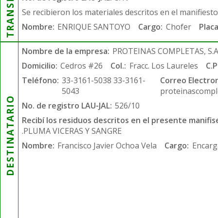
Se recibieron los materiales descritos en el manifiest
Nombre:
ENRIQUE SANTOYO
Cargo:
Chofer
Placa
Nombre de la empresa:
PROTEINAS COMPLETAS, S.A.
Domicilio:
Cedros #26
Col.:
Fracc. Los Laureles
C.P
Teléfono:
33-3161-5038 33-3161-
Correo Electron
5043
proteinascompl
DESTINATARIO
No. de registro LAU-JAL:
526/10
Recibí los residuos descritos en el presente manifis
.PLUMA VICERAS Y SANGRE
Nombre:
Francisco Javier Ochoa Vela
Cargo:
Encarg