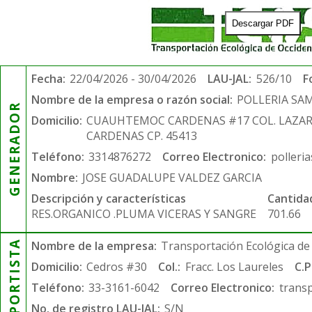
Descargar PDF
Fecha:
22/04/2026 - 30/04/2026
LAU-JAL:
526/10
F
Nombre de la empresa o razón social:
POLLERIA SA
GENERADOR
Domicilio:
CUAUHTEMOC CARDENAS #17 COL. LAZA
CARDENAS CP. 45413
Teléfono:
3314876272
Correo Electronico:
polleri
Nombre:
JOSE GUADALUPE VALDEZ GARCIA
Descripción y características
Cantida
RES.ORGANICO .PLUMA VICERAS Y SANGRE
701.66
TRANSPORTISTA
Nombre de la empresa:
Transportación Ecológica de 
Domicilio:
Cedros #30
Col.:
Fracc. Los Laureles
C.P
Teléfono:
33-3161-6042
Correo Electronico:
trans
No. de registro LAU-JAL:
S/N