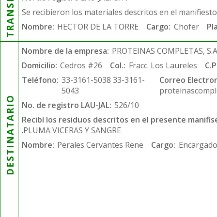
Se recibieron los materiales descritos en el manifiest
Nombre:
HECTOR DE LA TORRE
Cargo:
Chofer
Pl
Nombre de la empresa:
PROTEINAS COMPLETAS, S.A.
Domicilio:
Cedros #26
Col.:
Fracc. Los Laureles
C.P
Teléfono:
33-3161-5038 33-3161-
Correo Electron
5043
proteinascompl
DESTINATARIO
No. de registro LAU-JAL:
526/10
Recibí los residuos descritos en el presente manifis
.PLUMA VICERAS Y SANGRE
Nombre:
Perales Cervantes Rene
Cargo:
Encargado