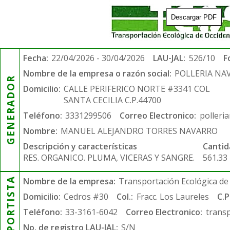
Descargar PDF
Fecha:
22/04/2026 - 30/04/2026
LAU-JAL:
526/10
F
Nombre de la empresa o razón social:
POLLERIA NA
GENERADOR
Domicilio:
CALLE PERIFERICO NORTE #3341 COL
SANTA CECILIA C.P.44700
Teléfono:
3331299506
Correo Electronico:
polleri
Nombre:
MANUEL ALEJANDRO TORRES NAVARRO
Descripción y características
Cantid
RES. ORGANICO. PLUMA, VICERAS Y SANGRE.
561.33
TRANSPORTISTA
Nombre de la empresa:
Transportación Ecológica de 
Domicilio:
Cedros #30
Col.:
Fracc. Los Laureles
C.P
Teléfono:
33-3161-6042
Correo Electronico:
trans
No. de registro LAU-JAL:
S/N