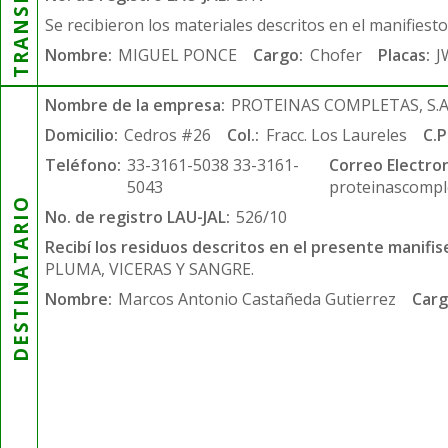
Se recibieron los materiales descritos en el manifiest
Nombre:
MIGUEL PONCE
Cargo:
Chofer
Placas:
J
Nombre de la empresa:
PROTEINAS COMPLETAS, S.A.
Domicilio:
Cedros #26
Col.:
Fracc. Los Laureles
C.P
Teléfono:
33-3161-5038 33-3161-
Correo Electron
5043
proteinascompl
DESTINATARIO
No. de registro LAU-JAL:
526/10
Recibí los residuos descritos en el presente manifis
PLUMA, VICERAS Y SANGRE.
Nombre:
Marcos Antonio Castañeda Gutierrez
Carg