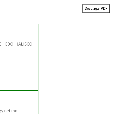
Descargar PDF
E
EDO.:
JALISCO
.
y.net.mx