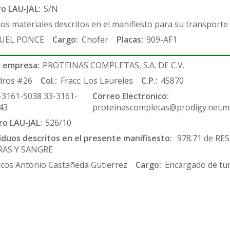
ro LAU-JAL:
S/N
los materiales descritos en el manifiesto para su transporte
UEL PONCE
Cargo:
Chofer
Placas:
909-AF1
 empresa:
PROTEINAS COMPLETAS, S.A. DE C.V.
dros #26
Col.:
Fracc. Los Laureles
C.P.:
45870
-3161-5038 33-3161-
Correo Electronico:
43
proteinascompletas@prodigy.net.m
ro LAU-JAL:
526/10
siduos descritos en el presente manifisesto:
978.71 de RE
RAS Y SANGRE
cos Antonio Castañeda Gutierrez
Cargo:
Encargado de tu