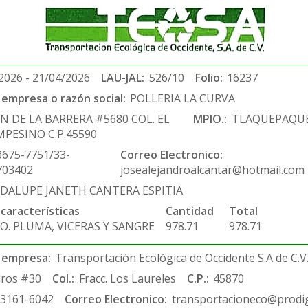
2026 - 21/04/2026
LAU-JAL:
526/10
Folio:
16237
empresa o razón social:
POLLERIA LA CURVA
N DE LA BARRERA #5680 COL. EL
MPIO.:
TLAQUEPAQU
PESINO C.P.45590
3675-7751/33-
Correo Electronico:
703402
josealejandroalcantar@hotmail.com
DALUPE JANETH CANTERA ESPITIA
 características
Cantidad
Total
O. PLUMA, VICERAS Y SANGRE
978.71
978.71
 empresa:
Transportación Ecológica de Occidente S.A de C.V
ros #30
Col.:
Fracc. Los Laureles
C.P.:
45870
-3161-6042
Correo Electronico:
transportacioneco@prodig