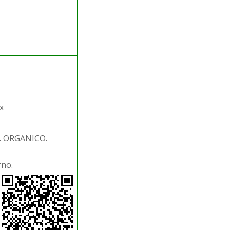
x
S. ORGANICO.
rno.