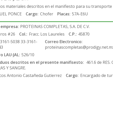
los materiales descritos en el manifiesto para su transporte
UEL PONCE
Cargo:
Chofer
Placas:
57A-E6U
 empresa:
PROTEINAS COMPLETAS, S.A. DE C.V.
ros #26
Col.:
Fracc. Los Laureles
C.P.:
45870
-3161-5038 33-3161-
Correo Electronico:
43
proteinascompletas@prodigy.net.m
ro LAU-JAL:
526/10
siduos descritos en el presente manifisesto:
461.6 de RES.
AS Y SANGRE.
cos Antonio Castañeda Gutierrez
Cargo:
Encargado de tur