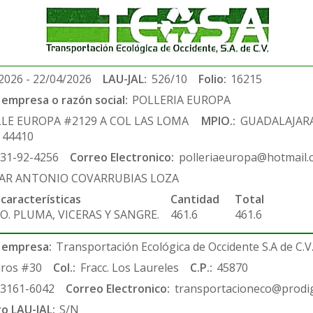
2026 - 22/04/2026
LAU-JAL:
526/10
Folio:
16215
empresa o razón social:
POLLERIA EUROPA
LLE EUROPA #2129 A COL LAS LOMA
MPIO.:
GUADALAJAR
. 44410
-31-92-4256
Correo Electronico:
polleriaeuropa@hotmail.
AR ANTONIO COVARRUBIAS LOZA
 características
Cantidad
Total
O. PLUMA, VICERAS Y SANGRE.
461.6
461.6
 empresa:
Transportación Ecológica de Occidente S.A de C.V
ros #30
Col.:
Fracc. Los Laureles
C.P.:
45870
-3161-6042
Correo Electronico:
transportacioneco@prodig
ro LAU-JAL:
S/N