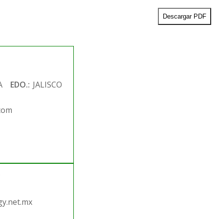
Descargar PDF
A
EDO.:
JALISCO
com
.
y.net.mx