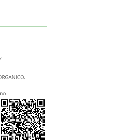
x
 ORGANICO.
no.