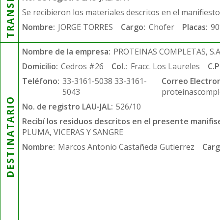
Se recibieron los materiales descritos en el manifiest
Nombre:
JORGE TORRES
Cargo:
Chofer
Placas:
90
Nombre de la empresa:
PROTEINAS COMPLETAS, S.A.
Domicilio:
Cedros #26
Col.:
Fracc. Los Laureles
C.P
Teléfono:
33-3161-5038 33-3161-
Correo Electron
5043
proteinascompl
DESTINATARIO
No. de registro LAU-JAL:
526/10
Recibí los residuos descritos en el presente manifis
PLUMA, VICERAS Y SANGRE
Nombre:
Marcos Antonio Castañeda Gutierrez
Carg