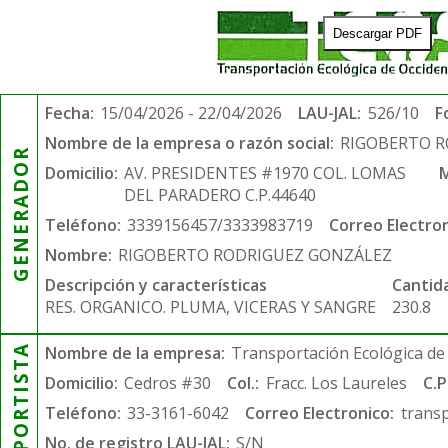
Descargar PDF
Fecha:
15/04/2026 - 22/04/2026
LAU-JAL:
526/10
F
Nombre de la empresa o razón social:
RIGOBERTO 
GENERADOR
Domicilio:
AV. PRESIDENTES #1970 COL. LOMAS
M
DEL PARADERO C.P.44640
Teléfono:
3339156457/3333983719
Correo Electron
Nombre:
RIGOBERTO RODRIGUEZ GONZÁLEZ
Descripción y características
Cantid
RES. ORGANICO. PLUMA, VICERAS Y SANGRE
230.8
TRANSPORTISTA
Nombre de la empresa:
Transportación Ecológica de 
Domicilio:
Cedros #30
Col.:
Fracc. Los Laureles
C.P
Teléfono:
33-3161-6042
Correo Electronico:
trans
No. de registro LAU-JAL:
S/N