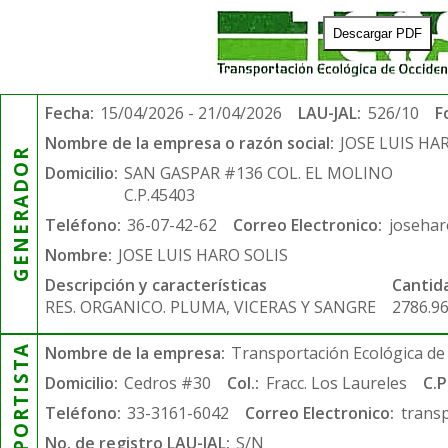
Descargar PDF
Fecha:
15/04/2026 - 21/04/2026
LAU-JAL:
526/10
F
Nombre de la empresa o razón social:
JOSE LUIS HA
GENERADOR
Domicilio:
SAN GASPAR #136 COL. EL MOLINO
C.P.45403
Teléfono:
36-07-42-62
Correo Electronico:
joseha
Nombre:
JOSE LUIS HARO SOLIS
Descripción y características
Cantid
RES. ORGANICO. PLUMA, VICERAS Y SANGRE
2786.9
TRANSPORTISTA
Nombre de la empresa:
Transportación Ecológica de 
Domicilio:
Cedros #30
Col.:
Fracc. Los Laureles
C.P
Teléfono:
33-3161-6042
Correo Electronico:
trans
No. de registro LAU-JAL:
S/N