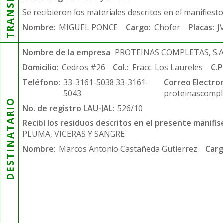
Se recibieron los materiales descritos en el manifiest
Nombre:
MIGUEL PONCE
Cargo:
Chofer
Placas:
J
Nombre de la empresa:
PROTEINAS COMPLETAS, S.A.
Domicilio:
Cedros #26
Col.:
Fracc. Los Laureles
C.P
Teléfono:
33-3161-5038 33-3161-
Correo Electron
5043
proteinascompl
DESTINATARIO
No. de registro LAU-JAL:
526/10
Recibí los residuos descritos en el presente manifis
PLUMA, VICERAS Y SANGRE
Nombre:
Marcos Antonio Castañeda Gutierrez
Carg