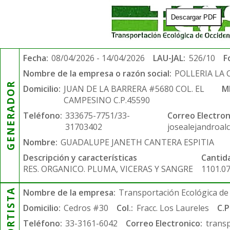
Descargar PDF
Fecha:
08/04/2026 - 14/04/2026
LAU-JAL:
526/10
F
Nombre de la empresa o razón social:
POLLERIA LA
GENERADOR
Domicilio:
JUAN DE LA BARRERA #5680 COL. EL
M
CAMPESINO C.P.45590
Teléfono:
333675-7751/33-
Correo Electron
31703402
josealejandroal
Nombre:
GUADALUPE JANETH CANTERA ESPITIA
Descripción y características
Cantid
RES. ORGANICO. PLUMA, VICERAS Y SANGRE
1101.0
Nombre de la empresa:
Transportación Ecológica de 
Domicilio:
Cedros #30
Col.:
Fracc. Los Laureles
C.P
Teléfono:
33-3161-6042
Correo Electronico:
trans