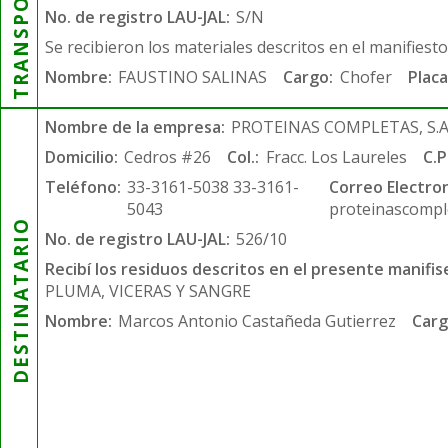
TRANSPORTISTA
No. de registro LAU-JAL:
S/N
Se recibieron los materiales descritos en el manifiest
Nombre:
FAUSTINO SALINAS
Cargo:
Chofer
Placa
Nombre de la empresa:
PROTEINAS COMPLETAS, S.A.
Domicilio:
Cedros #26
Col.:
Fracc. Los Laureles
C.P
Teléfono:
33-3161-5038 33-3161-
Correo Electron
5043
proteinascompl
DESTINATARIO
No. de registro LAU-JAL:
526/10
Recibí los residuos descritos en el presente manifis
PLUMA, VICERAS Y SANGRE
Nombre:
Marcos Antonio Castañeda Gutierrez
Carg