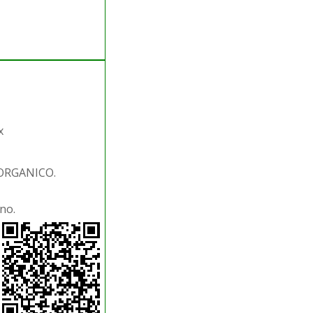
x
 ORGANICO.
no.