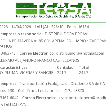
2026 - 14/04/2026
LAU-JAL:
526/10
Folio:
16184
empresa o razón social:
DISTRIBUIDORA PROAVI
SEO LA PRIMAVERA #185 COL.ARENALES
MPIO.:
ZAPOPA
PATIOS
13463743
Correo Electronico:
distribuidora@hotmail.com
LLERMO ALEJANDRO FRANCO CASTELLANOS
 características
Cantidad
Total
O. PLUMA, VICERAS Y SANGRE
241.7
241.7
 empresa:
Transportación Ecológica de Occidente S.A de C.V
ros #30
Col.:
Fracc. Los Laureles
C.P.:
45870
-3161-6042
Correo Electronico:
transportacioneco@prodig
ro LAU-JAL:
S/N