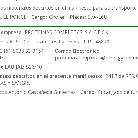
los materiales descritos en el manifiesto para su transporte
UEL PONCE
Cargo:
Chofer
Placas:
57A-E6U
 empresa:
PROTEINAS COMPLETAS, S.A. DE C.V.
ros #26
Col.:
Fracc. Los Laureles
C.P.:
45870
-3161-5038 33-3161-
Correo Electronico:
43
proteinascompletas@prodigy.net.m
ro LAU-JAL:
526/10
siduos descritos en el presente manifisesto:
241.7 de RES.
RAS Y SANGRE
cos Antonio Castañeda Gutierrez
Cargo:
Encargado de tur