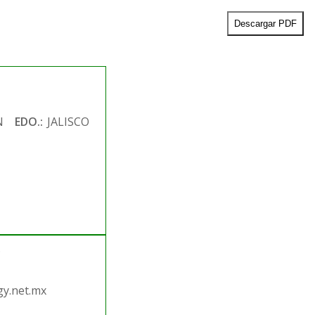
Descargar PDF
N
EDO.:
JALISCO
.
y.net.mx