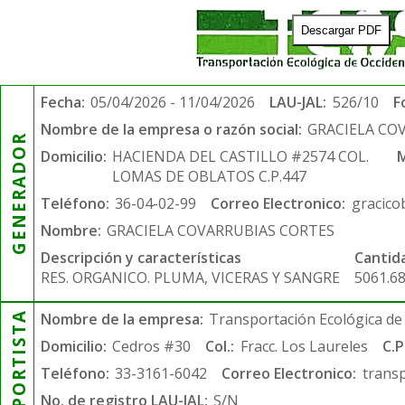
Descargar PDF
Fecha:
05/04/2026 - 11/04/2026
LAU-JAL:
526/10
F
Nombre de la empresa o razón social:
GRACIELA CO
GENERADOR
Domicilio:
HACIENDA DEL CASTILLO #2574 COL.
M
LOMAS DE OBLATOS C.P.447
Teléfono:
36-04-02-99
Correo Electronico:
gracico
Nombre:
GRACIELA COVARRUBIAS CORTES
Descripción y características
Cantid
RES. ORGANICO. PLUMA, VICERAS Y SANGRE
5061.6
TRANSPORTISTA
Nombre de la empresa:
Transportación Ecológica de 
Domicilio:
Cedros #30
Col.:
Fracc. Los Laureles
C.P
Teléfono:
33-3161-6042
Correo Electronico:
trans
No. de registro LAU-JAL:
S/N