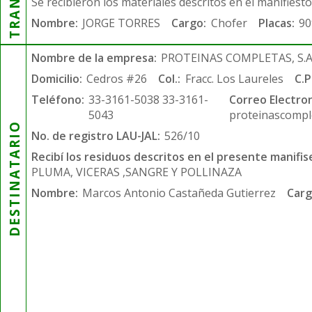
Se recibieron los materiales descritos en el manifiest
Nombre:
JORGE TORRES
Cargo:
Chofer
Placas:
90
Nombre de la empresa:
PROTEINAS COMPLETAS, S.A.
Domicilio:
Cedros #26
Col.:
Fracc. Los Laureles
C.P
Teléfono:
33-3161-5038 33-3161-
Correo Electron
5043
proteinascompl
DESTINATARIO
No. de registro LAU-JAL:
526/10
Recibí los residuos descritos en el presente manifis
PLUMA, VICERAS ,SANGRE Y POLLINAZA
Nombre:
Marcos Antonio Castañeda Gutierrez
Carg