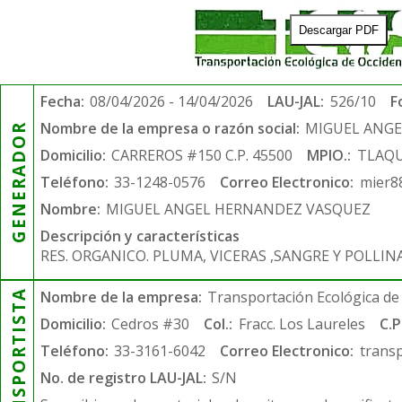
Descargar PDF
Fecha:
08/04/2026 - 14/04/2026
LAU-JAL:
526/10
F
Nombre de la empresa o razón social:
MIGUEL ANG
GENERADOR
Domicilio:
CARREROS #150 C.P. 45500
MPIO.:
TLAQ
Teléfono:
33-1248-0576
Correo Electronico:
mier8
Nombre:
MIGUEL ANGEL HERNANDEZ VASQUEZ
Descripción y características
RES. ORGANICO. PLUMA, VICERAS ,SANGRE Y POLLIN
TRANSPORTISTA
Nombre de la empresa:
Transportación Ecológica de 
Domicilio:
Cedros #30
Col.:
Fracc. Los Laureles
C.P
Teléfono:
33-3161-6042
Correo Electronico:
trans
No. de registro LAU-JAL:
S/N