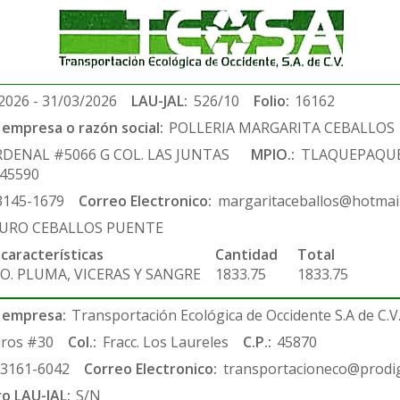
2026 - 31/03/2026
LAU-JAL:
526/10
Folio:
16162
empresa o razón social:
POLLERIA MARGARITA CEBALLOS
RDENAL #5066 G COL. LAS JUNTAS
MPIO.:
TLAQUEPAQU
.45590
3145-1679
Correo Electronico:
margaritaceballos@hotmai
URO CEBALLOS PUENTE
 características
Cantidad
Total
O. PLUMA, VICERAS Y SANGRE
1833.75
1833.75
 empresa:
Transportación Ecológica de Occidente S.A de C.V
ros #30
Col.:
Fracc. Los Laureles
C.P.:
45870
-3161-6042
Correo Electronico:
transportacioneco@prodig
ro LAU-JAL:
S/N