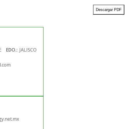
Descargar PDF
E
EDO.:
JALISCO
l.com
.
y.net.mx