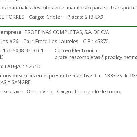
los materiales descritos en el manifiesto para su transporte
GE TORRES
Cargo:
Chofer
Placas:
213-EX9
 empresa:
PROTEINAS COMPLETAS, S.A. DE C.V.
ros #26
Col.:
Fracc. Los Laureles
C.P.:
45870
-3161-5038 33-3161-
Correo Electronico:
43
proteinascompletas@prodigy.net.m
ro LAU-JAL:
526/10
siduos descritos en el presente manifisesto:
1833.75 de RE
RAS Y SANGRE
cisco Javier Ochoa Vela
Cargo:
Encargado de turno.