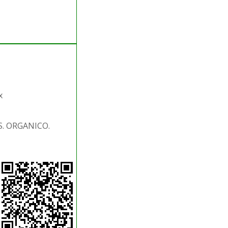
x
S. ORGANICO.