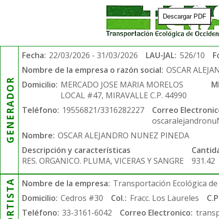
Descargar PDF
Fecha:
22/03/2026 - 31/03/2026
LAU-JAL:
526/10
F
Nombre de la empresa o razón social:
OSCAR ALEJA
GENERADOR
Domicilio:
MERCADO JOSE MARIA MORELOS
M
LOCAL #47, MIRAVALLE C.P. 44990
Teléfono:
19556821/3316282227
Correo Electronic
oscaralejandron
Nombre:
OSCAR ALEJANDRO NUNEZ PINEDA
Descripción y características
Cantid
RES. ORGANICO. PLUMA, VICERAS Y SANGRE
931.42
Nombre de la empresa:
Transportación Ecológica de 
Domicilio:
Cedros #30
Col.:
Fracc. Los Laureles
C.P
Teléfono:
33-3161-6042
Correo Electronico:
trans