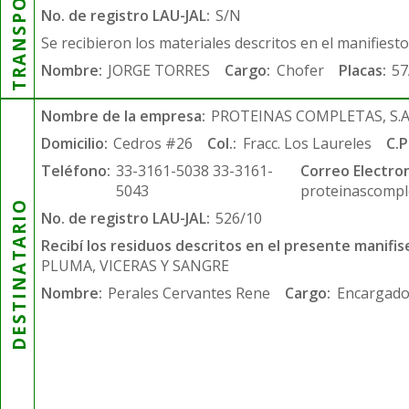
TRANSPORTISTA
No. de registro LAU-JAL:
S/N
Se recibieron los materiales descritos en el manifiest
Nombre:
JORGE TORRES
Cargo:
Chofer
Placas:
57
Nombre de la empresa:
PROTEINAS COMPLETAS, S.A.
Domicilio:
Cedros #26
Col.:
Fracc. Los Laureles
C.P
Teléfono:
33-3161-5038 33-3161-
Correo Electron
5043
proteinascompl
DESTINATARIO
No. de registro LAU-JAL:
526/10
Recibí los residuos descritos en el presente manifis
PLUMA, VICERAS Y SANGRE
Nombre:
Perales Cervantes Rene
Cargo:
Encargado