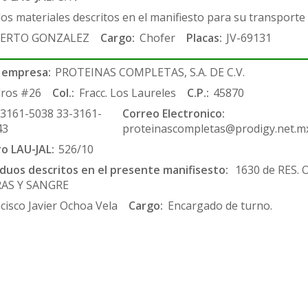
los materiales descritos en el manifiesto para su transporte
ERTO GONZALEZ
Cargo:
Chofer
Placas:
JV-69131
 empresa:
PROTEINAS COMPLETAS, S.A. DE C.V.
ros #26
Col.:
Fracc. Los Laureles
C.P.:
45870
-3161-5038 33-3161-
Correo Electronico:
43
proteinascompletas@prodigy.net.m
ro LAU-JAL:
526/10
siduos descritos en el presente manifisesto:
1630 de RES.
RAS Y SANGRE
cisco Javier Ochoa Vela
Cargo:
Encargado de turno.