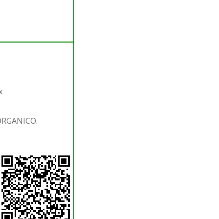
x
 ORGANICO.