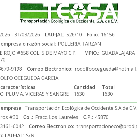
2026 - 31/03/2026
LAU-JAL:
526/10
Folio:
16156
empresa o razón social:
POLLERIA TARZAN
E ROJO #658 COL. 5 DE MAYO C.P.
MPIO.:
GUADALAJARA
970
3670-9198
Correo Electronico:
rodolfoocegueda@hotmail
OLFO OCEGUEDA GARCIA
 características
Cantidad
Total
O. PLUMA, VICERAS Y SANGRE
1630
1630
 empresa:
Transportación Ecológica de Occidente S.A de C.V
ros #30
Col.:
Fracc. Los Laureles
C.P.:
45870
-3161-6042
Correo Electronico:
transportacioneco@prodig
ro LAU-JAL:
S/N