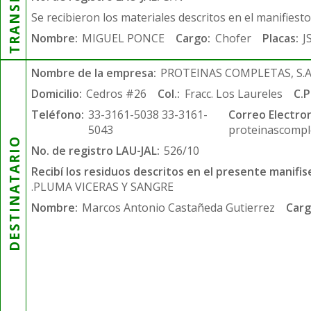
Se recibieron los materiales descritos en el manifiest
Nombre:
MIGUEL PONCE
Cargo:
Chofer
Placas:
J
Nombre de la empresa:
PROTEINAS COMPLETAS, S.A.
Domicilio:
Cedros #26
Col.:
Fracc. Los Laureles
C.P
Teléfono:
33-3161-5038 33-3161-
Correo Electron
5043
proteinascompl
DESTINATARIO
No. de registro LAU-JAL:
526/10
Recibí los residuos descritos en el presente manifis
.PLUMA VICERAS Y SANGRE
Nombre:
Marcos Antonio Castañeda Gutierrez
Carg