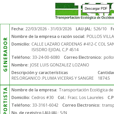
Descargar PDF
Fecha:
22/03/2026 - 31/03/2026
LAU-JAL:
526/10
F
Nombre de la empresa o razón social:
POLLOS VILL
GENERADOR
Domicilio:
CALLE LAZARO CARDENAS #412-C COL SA
ISISDRO EJIDAL C,P 4514
Teléfono:
33-24-00-6080
Correo Electronico:
pollo
Nombre:
JOSE LUIS GONZALEZ LOZANO
Descripción y características
Cantida
RES.ORGANICO .PLUMA VICERAS Y SANGRE
1874.5
TRANSPORTISTA
Nombre de la empresa:
Transportación Ecológica de 
Domicilio:
Cedros #30
Col.:
Fracc. Los Laureles
C.P
Teléfono:
33-3161-6042
Correo Electronico:
trans
No. de registro LAU-JAL:
S/N