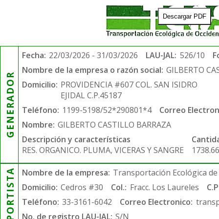
Descargar PDF
Fecha:
22/03/2026 - 31/03/2026
LAU-JAL:
526/10
F
Nombre de la empresa o razón social:
GILBERTO CA
GENERADOR
Domicilio:
PROVIDENCIA #607 COL. SAN ISIDRO
EJIDAL C.P.45187
Teléfono:
1199-5198/52*290801*4
Correo Electron
Nombre:
GILBERTO CASTILLO BARRAZA
Descripción y características
Cantid
RES. ORGANICO. PLUMA, VICERAS Y SANGRE
1738.6
TRANSPORTISTA
Nombre de la empresa:
Transportación Ecológica de 
Domicilio:
Cedros #30
Col.:
Fracc. Los Laureles
C.P
Teléfono:
33-3161-6042
Correo Electronico:
trans
No. de registro LAU-JAL:
S/N