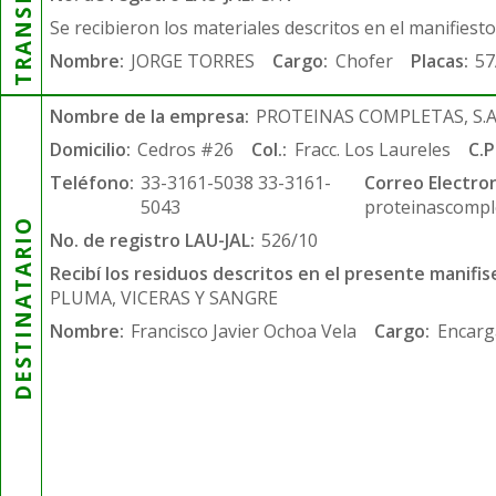
Se recibieron los materiales descritos en el manifiest
Nombre:
JORGE TORRES
Cargo:
Chofer
Placas:
57
Nombre de la empresa:
PROTEINAS COMPLETAS, S.A.
Domicilio:
Cedros #26
Col.:
Fracc. Los Laureles
C.P
Teléfono:
33-3161-5038 33-3161-
Correo Electron
5043
proteinascompl
DESTINATARIO
No. de registro LAU-JAL:
526/10
Recibí los residuos descritos en el presente manifis
PLUMA, VICERAS Y SANGRE
Nombre:
Francisco Javier Ochoa Vela
Cargo:
Encarg