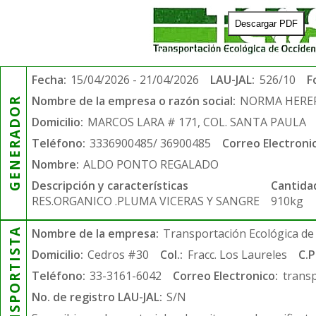
Descargar PDF
Fecha:
15/04/2026 - 21/04/2026
LAU-JAL:
526/10
F
Nombre de la empresa o razón social:
NORMA HERE
GENERADOR
Domicilio:
MARCOS LARA # 171, COL. SANTA PAULA
Teléfono:
3336900485/ 36900485
Correo Electroni
Nombre:
ALDO PONTO REGALADO
Descripción y características
Cantida
RES.ORGANICO .PLUMA VICERAS Y SANGRE
910kg
TRANSPORTISTA
Nombre de la empresa:
Transportación Ecológica de 
Domicilio:
Cedros #30
Col.:
Fracc. Los Laureles
C.P
Teléfono:
33-3161-6042
Correo Electronico:
trans
No. de registro LAU-JAL:
S/N