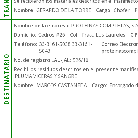
Se recibieron los materiales descritos en el manifiest
Nombre:
GERARDO DE LA TORRE
Cargo:
Chofer
P
Nombre de la empresa:
PROTEINAS COMPLETAS, S.A.
Domicilio:
Cedros #26
Col.:
Fracc. Los Laureles
C.P
Teléfono:
33-3161-5038 33-3161-
Correo Electron
5043
proteinascompl
DESTINATARIO
No. de registro LAU-JAL:
526/10
Recibí los residuos descritos en el presente manifis
.PLUMA VICERAS Y SANGRE
Nombre:
MARCOS CASTAÑEDA
Cargo:
Encargado d