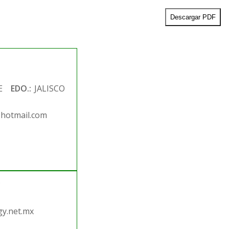
Descargar PDF
E
EDO.:
JALISCO
@hotmail.com
.
y.net.mx