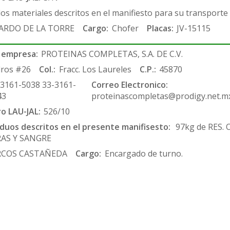
los materiales descritos en el manifiesto para su transporte
ARDO DE LA TORRE
Cargo:
Chofer
Placas:
JV-15115
 empresa:
PROTEINAS COMPLETAS, S.A. DE C.V.
ros #26
Col.:
Fracc. Los Laureles
C.P.:
45870
-3161-5038 33-3161-
Correo Electronico:
43
proteinascompletas@prodigy.net.m
ro LAU-JAL:
526/10
siduos descritos en el presente manifisesto:
97kg de RES.
RAS Y SANGRE
COS CASTAÑEDA
Cargo:
Encargado de turno.