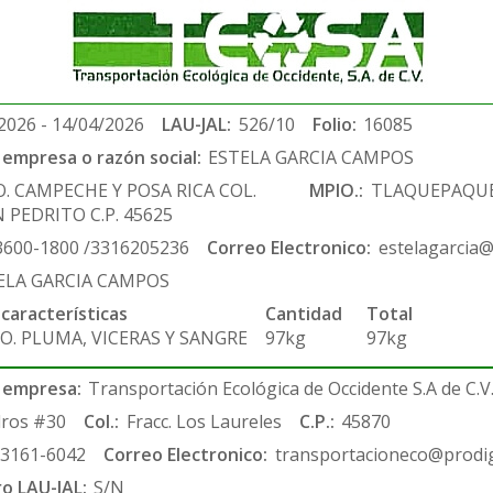
2026 - 14/04/2026
LAU-JAL:
526/10
Folio:
16085
empresa o razón social:
ESTELA GARCIA CAMPOS
. CAMPECHE Y POSA RICA COL.
MPIO.:
TLAQUEPAQU
 PEDRITO C.P. 45625
3600-1800 /3316205236
Correo Electronico:
estelagarcia
ELA GARCIA CAMPOS
 características
Cantidad
Total
O. PLUMA, VICERAS Y SANGRE
97kg
97kg
 empresa:
Transportación Ecológica de Occidente S.A de C.V
ros #30
Col.:
Fracc. Los Laureles
C.P.:
45870
-3161-6042
Correo Electronico:
transportacioneco@prodig
ro LAU-JAL:
S/N