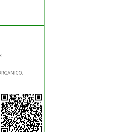
x
 ORGANICO.