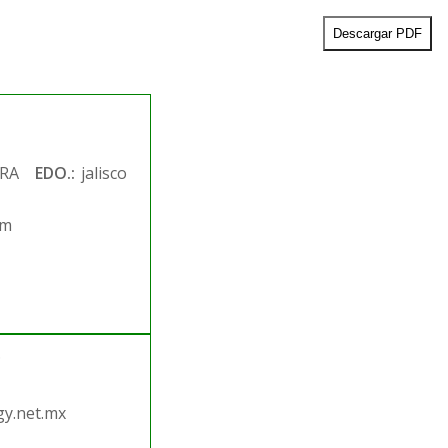
Descargar PDF
RA
EDO.:
jalisco
om
.
y.net.mx