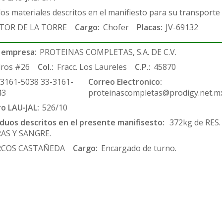
los materiales descritos en el manifiesto para su transporte
TOR DE LA TORRE
Cargo:
Chofer
Placas:
JV-69132
 empresa:
PROTEINAS COMPLETAS, S.A. DE C.V.
ros #26
Col.:
Fracc. Los Laureles
C.P.:
45870
-3161-5038 33-3161-
Correo Electronico:
43
proteinascompletas@prodigy.net.m
ro LAU-JAL:
526/10
siduos descritos en el presente manifisesto:
372kg de RES
AS Y SANGRE.
COS CASTAÑEDA
Cargo:
Encargado de turno.