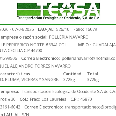
2026 - 07/04/2026
LAU-JAL:
526/10
Folio:
16079
empresa o razón social:
POLLERIA NAVARRO
LLE PERIFERICO NORTE #3341 COL
MPIO.:
GUADALAJA
TA CECILIA C.P.44700
31299506
Correo Electronico:
pollerianavarro@hotmail.c
UEL ALEJANDRO TORRES NAVARRO
 características
Cantidad
Total
O. PLUMA, VICERAS Y SANGRE.
372kg
372kg
 empresa:
Transportación Ecológica de Occidente S.A de C.V
ros #30
Col.:
Fracc. Los Laureles
C.P.:
45870
-3161-6042
Correo Electronico:
transportacioneco@prodig
ro LAU-JAL:
S/N