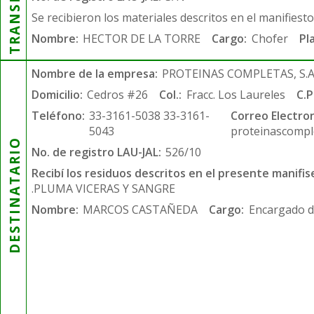
Se recibieron los materiales descritos en el manifiest
Nombre:
HECTOR DE LA TORRE
Cargo:
Chofer
Pl
Nombre de la empresa:
PROTEINAS COMPLETAS, S.A.
Domicilio:
Cedros #26
Col.:
Fracc. Los Laureles
C.P
Teléfono:
33-3161-5038 33-3161-
Correo Electron
5043
proteinascompl
DESTINATARIO
No. de registro LAU-JAL:
526/10
Recibí los residuos descritos en el presente manifis
.PLUMA VICERAS Y SANGRE
Nombre:
MARCOS CASTAÑEDA
Cargo:
Encargado d