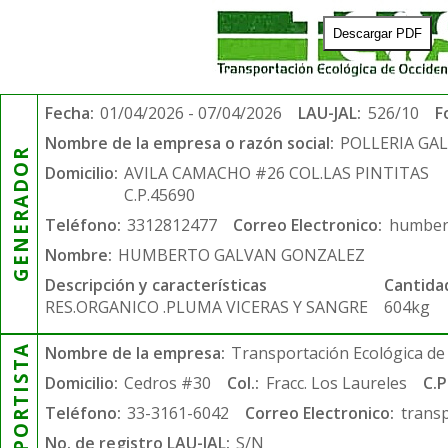
Descargar PDF
Fecha:
01/04/2026 - 07/04/2026
LAU-JAL:
526/10
F
Nombre de la empresa o razón social:
POLLERIA GA
GENERADOR
Domicilio:
AVILA CAMACHO #26 COL.LAS PINTITAS
C.P.45690
Teléfono:
3312812477
Correo Electronico:
humber
Nombre:
HUMBERTO GALVAN GONZALEZ
Descripción y características
Cantida
RES.ORGANICO .PLUMA VICERAS Y SANGRE
604kg
TRANSPORTISTA
Nombre de la empresa:
Transportación Ecológica de 
Domicilio:
Cedros #30
Col.:
Fracc. Los Laureles
C.P
Teléfono:
33-3161-6042
Correo Electronico:
trans
No. de registro LAU-JAL:
S/N