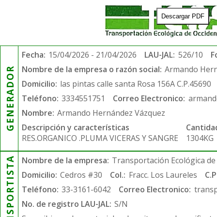
Descargar PDF
Fecha:
15/04/2026 - 21/04/2026
LAU-JAL:
526/10
F
Nombre de la empresa o razón social:
Armando Hern
GENERADOR
Domicilio:
las pintas calle santa Rosa 156A C.P.45690
Teléfono:
3334551751
Correo Electronico:
armand
Nombre:
Armando Hernández Vázquez
Descripción y características
Cantida
RES.ORGANICO .PLUMA VICERAS Y SANGRE
1304KG
TRANSPORTISTA
Nombre de la empresa:
Transportación Ecológica de 
Domicilio:
Cedros #30
Col.:
Fracc. Los Laureles
C.P
Teléfono:
33-3161-6042
Correo Electronico:
trans
No. de registro LAU-JAL:
S/N