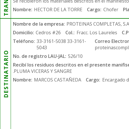
Se recibieron los materiales descritos en el manifiest
Nombre:
HECTOR DE LA TORRE
Cargo:
Chofer
Pl
Nombre de la empresa:
PROTEINAS COMPLETAS, S.A.
Domicilio:
Cedros #26
Col.:
Fracc. Los Laureles
C.P
Teléfono:
33-3161-5038 33-3161-
Correo Electron
5043
proteinascompl
DESTINATARIO
No. de registro LAU-JAL:
526/10
Recibí los residuos descritos en el presente manifis
.PLUMA VICERAS Y SANGRE
Nombre:
MARCOS CASTAÑEDA
Cargo:
Encargado d